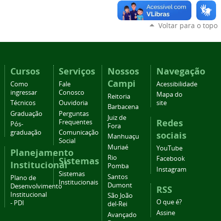
Voltar para o topo
Cursos
Serviços
Nossos
Navegação
Campi
Como
Fale
Acessibilidade
ingressar
Conosco
Mapa do
Reitoria
Técnicos
Ouvidoria
site
Barbacena
Graduação
Perguntas
Juiz de
Redes
Frequentes
Pós-
Fora
graduação
Comunicação
sociais
Manhuaçu
Social
Muriaé
YouTube
Planejamento
Rio
Facebook
Sistemas
Institucional
Pomba
Instagram
Sistemas
Santos
Plano de
Institucionais
Dumont
Desenvolvimento
RSS
Institucional
São João
O que é?
- PDI
del-Rei
Assine
Avançado