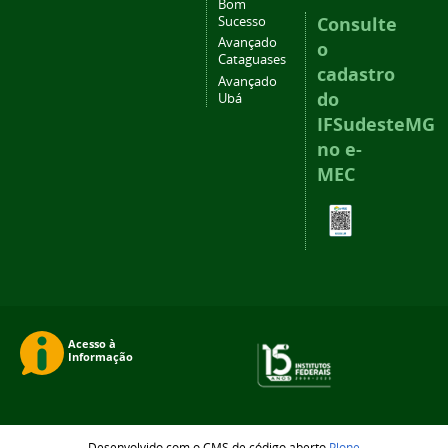
Bom
Consulte
Sucesso
Avançado
o
Cataguases
cadastro
Avançado
do
Ubá
IFSudesteMG
no e-
MEC
Desenvolvido com o CMS de código aberto
Plone