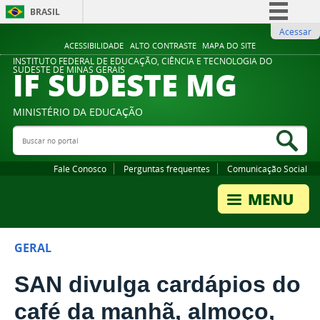
BRASIL
Acessar
Simplifique!
ACESSIBILIDADE
ALTO CONTRASTE
MAPA DO SITE
Comunica BR
INSTITUTO FEDERAL DE EDUCAÇÃO, CIÊNCIA E TECNOLOGIA DO
IF SUDESTE MG
SUDESTE DE MINAS GERAIS
Participe
Acesso à informação
MINISTÉRIO DA EDUCAÇÃO
Legislação
Buscar no portal
Bus
Canais
Fale Conosco
Perguntas frequentes
Comunicação Social
GERAL
SAN divulga cardápios do
café da manhã, almoço,