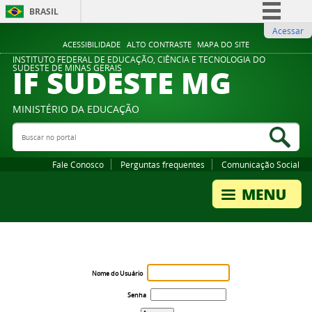
BRASIL
Acessar
Simplifique!
ACESSIBILIDADE
ALTO CONTRASTE
MAPA DO SITE
Comunica BR
INSTITUTO FEDERAL DE EDUCAÇÃO, CIÊNCIA E TECNOLOGIA DO
IF SUDESTE MG
SUDESTE DE MINAS GERAIS
Participe
Acesso à informação
MINISTÉRIO DA EDUCAÇÃO
Legislação
Buscar no portal
Bus
Canais
Fale Conosco
Perguntas frequentes
Comunicação Social
Nome do Usuário
Senha