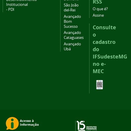
RSS
Institucional
São João
O que é?
- PDI
del-Rei
Assine
Avançado
Bom
Consulte
Sucesso
Avançado
o
Cataguases
cadastro
Avançado
do
Ubá
IFSudesteMG
no e-
MEC