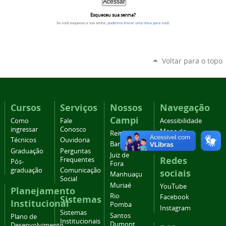
Esqueceu sua senha?
Se você esqueceu a sua senha,
podemos enviar uma nova para você
.
Voltar para o topo
Cursos
Serviços
Nossos
Navegação
Campi
Como
Fale
Acessibilidade
ingressar
Conosco
Mapa do
Reitoria
Técnicos
Ouvidoria
site
Barbacena
Graduação
Perguntas
Juiz de
Redes
Frequentes
Pós-
Fora
graduação
Comunicação
sociais
Manhuaçu
Social
Muriaé
YouTube
Planejamento
Rio
Facebook
Sistemas
Institucional
Pomba
Instagram
Sistemas
Santos
Plano de
Institucionais
Dumont
Desenvolvimento