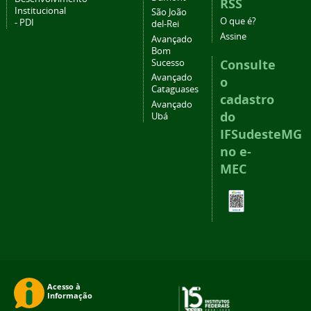
RSS
Institucional
São João
O que é?
- PDI
del-Rei
Assine
Avançado
Bom
Consulte
Sucesso
Avançado
o
Cataguases
cadastro
Avançado
do
Ubá
IFSudesteMG
no e-
MEC