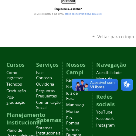
Esqueceu sua senha?
Se você esqueceu a sua senha,
podemos enviar uma nova para você
.
Voltar para o topo
Cursos
Serviços
Nossos
Navegação
Campi
Como
Fale
Acessibilidade
ingressar
Conosco
Mapa do
Reitoria
Técnicos
Ouvidoria
site
Barbacena
Graduação
Perguntas
Juiz de
Redes
Frequentes
Pós-
Fora
graduação
Comunicação
sociais
Manhuaçu
Social
Muriaé
YouTube
Planejamento
Rio
Facebook
Sistemas
Institucional
Pomba
Instagram
Sistemas
Santos
Plano de
Institucionais
Dumont
Desenvolvimento