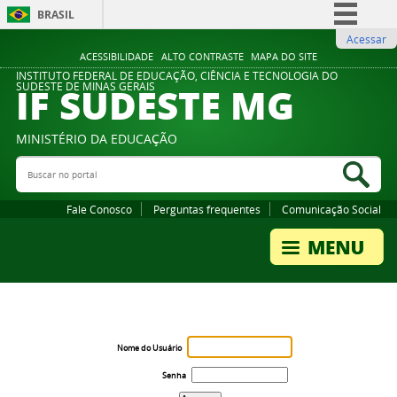
BRASIL
Acessar
Simplifique!
ACESSIBILIDADE
ALTO CONTRASTE
MAPA DO SITE
Comunica BR
INSTITUTO FEDERAL DE EDUCAÇÃO, CIÊNCIA E TECNOLOGIA DO
IF SUDESTE MG
SUDESTE DE MINAS GERAIS
Participe
Acesso à informação
MINISTÉRIO DA EDUCAÇÃO
Legislação
Buscar no portal
Bus
Canais
Fale Conosco
Perguntas frequentes
Comunicação Social
Nome do Usuário
Senha