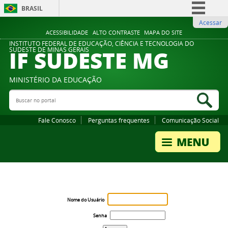
BRASIL
Acessar
Simplifique!
ACESSIBILIDADE
ALTO CONTRASTE
MAPA DO SITE
Comunica BR
INSTITUTO FEDERAL DE EDUCAÇÃO, CIÊNCIA E TECNOLOGIA DO
IF SUDESTE MG
SUDESTE DE MINAS GERAIS
Participe
Acesso à informação
MINISTÉRIO DA EDUCAÇÃO
Legislação
Buscar no portal
Bus
Canais
Fale Conosco
Perguntas frequentes
Comunicação Social
Nome do Usuário
Senha