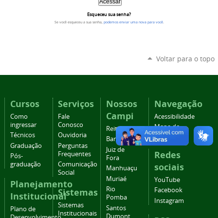
Esqueceu sua senha?
Se você esqueceu a sua senha,
podemos enviar uma nova para você
.
Voltar para o topo
Cursos
Serviços
Nossos
Navegação
Campi
Como
Fale
Acessibilidade
ingressar
Conosco
Mapa do
Reitoria
Técnicos
Ouvidoria
site
Barbacena
Graduação
Perguntas
Juiz de
Redes
Frequentes
Pós-
Fora
graduação
Comunicação
sociais
Manhuaçu
Social
Muriaé
YouTube
Planejamento
Rio
Facebook
Sistemas
Institucional
Pomba
Instagram
Sistemas
Santos
Plano de
Institucionais
Dumont
Desenvolvimento