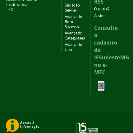
RSS
Institucional
São João
O que é?
- PDI
del-Rei
Assine
Avançado
Bom
Consulte
Sucesso
Avançado
o
Cataguases
cadastro
Avançado
do
Ubá
IFSudesteMG
no e-
MEC