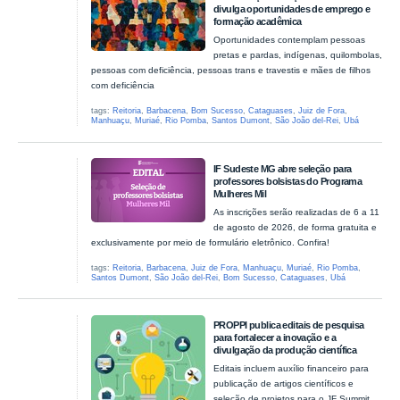
divulga oportunidades de emprego e
formação acadêmica
Oportunidades contemplam pessoas
pretas e pardas, indígenas, quilombolas,
pessoas com deficiência, pessoas trans e travestis e mães de filhos
com deficiência
tags:
Reitoria
,
Barbacena
,
Bom Sucesso
,
Cataguases
,
Juiz de Fora
,
Manhuaçu
,
Muriaé
,
Rio Pomba
,
Santos Dumont
,
São João del-Rei
,
Ubá
IF Sudeste MG abre seleção para
professores bolsistas do Programa
Mulheres Mil
As inscrições serão realizadas de 6 a 11
de agosto de 2026, de forma gratuita e
exclusivamente por meio de formulário eletrônico. Confira!
tags:
Reitoria
,
Barbacena
,
Juiz de Fora
,
Manhuaçu
,
Muriaé
,
Rio Pomba
,
Santos Dumont
,
São João del-Rei
,
Bom Sucesso
,
Cataguases
,
Ubá
PROPPI publica editais de pesquisa
para fortalecer a inovação e a
divulgação da produção científica
Editais incluem auxílio financeiro para
publicação de artigos científicos e
seleção de projetos para o JF Summit