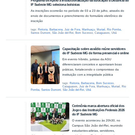
Programa de Apoio à Institucionalização da Educação a Distância do
IF Sudeste MG seleciona bolsistas
As inscrições ocorrerão no período de 03 a 23 de julho, através do
envio de documentos e prrenchimento do formulário eletrônico de
inscrição
tags:
Reitoria
,
Barbacena
,
Juiz de Fora
,
Manhuaçu
,
Muriaé
,
Rio Pomba
,
Santos Dumont
,
São João del-Rei
,
Bom Sucesso
,
Cataguases
,
Ubá
Capacitação sobre assédio reúne servidores
do IF Sudeste MG de forma presencial e online
Em evento híbrido, juristas da AGU
diferenciaram conceitos e apontaram boas
práticas, fortalecendo o compromisso da
instituição com a integridade pública
tags:
Reitoria
,
Barbacena
,
Bom Sucesso
,
Cataguases
,
Juiz de Fora
,
Manhuaçu
,
Muriaé
,
Rio
Pomba
,
Santos Dumont
,
São João del-Rei
,
Ubá
Cerimônia marca abertura oficial dos
Jogos das Instituições Federais 2026
do IF Sudeste MG
O evento aconteceu às 20h30, no
Campus São João del-Rei, reunindo
estudantes-atletas, servidores,