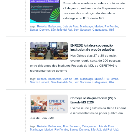
Comunidade acadêmica poderá contribuir até
21 de junho; webinar no dia 8 apresentará o
processo de construção da identidade
estratégica do IF Sudeste MG
tags:
Reitoria
,
Barbacena
,
Juiz de Fora
,
Manhuaçu
,
Muriaé
,
Rio Pomba
,
Santos Dumont
,
São João del-Rei
,
Bom Sucesso
,
Cataguases
,
Ubá
ENREDE fortalece cooperação
institucional e propõe soluções
Nos últimos dias 27 e 28 de maio,
evento reuniu cerca de 200 pessoas,
entre dirigentes dos Institutos Federais de MG, do CEFET/MG e
representantes do governo
tags:
Reitoria
,
Barbacena
,
Juiz de Fora
,
Manhuaçu
,
Muriaé
,
Rio Pomba
,
Santos Dumont
,
São João del-Rei
,
Bom Sucesso
,
Cataguases
,
Ubá
Começa nesta quarta-feira (27) o
Enrede-MG 2026
Evento reúne gestores da Rede Federal
e representantes do poder público em
Juiz de Fora - MG
tags:
Reitoria
,
Barbacena
,
Bom Sucesso
,
Cataguases
,
Juiz de Fora
,
Manhuaçu
,
Muriaé
,
Rio Pomba
,
Santos Dumont
,
São João del-Rei
,
Ubá
,