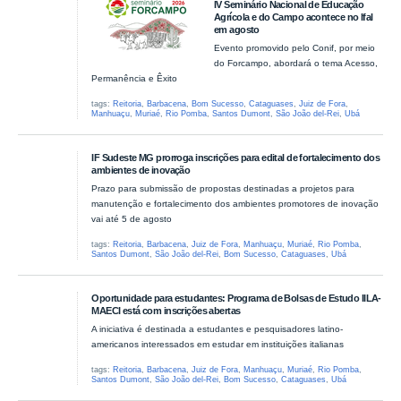
IV Seminário Nacional de Educação
Agrícola e do Campo acontece no Ifal
em agosto
Evento promovido pelo Conif, por meio
do Forcampo, abordará o tema Acesso,
Permanência e Êxito
tags:
Reitoria
,
Barbacena
,
Bom Sucesso
,
Cataguases
,
Juiz de Fora
,
Manhuaçu
,
Muriaé
,
Rio Pomba
,
Santos Dumont
,
São João del-Rei
,
Ubá
IF Sudeste MG prorroga inscrições para edital de fortalecimento dos
ambientes de inovação
Prazo para submissão de propostas destinadas a projetos para
manutenção e fortalecimento dos ambientes promotores de inovação
vai até 5 de agosto
tags:
Reitoria
,
Barbacena
,
Juiz de Fora
,
Manhuaçu
,
Muriaé
,
Rio Pomba
,
Santos Dumont
,
São João del-Rei
,
Bom Sucesso
,
Cataguases
,
Ubá
Oportunidade para estudantes: Programa de Bolsas de Estudo IILA-
MAECI está com inscrições abertas
A iniciativa é destinada a estudantes e pesquisadores latino-
americanos interessados em estudar em instituições italianas
tags:
Reitoria
,
Barbacena
,
Juiz de Fora
,
Manhuaçu
,
Muriaé
,
Rio Pomba
,
Santos Dumont
,
São João del-Rei
,
Bom Sucesso
,
Cataguases
,
Ubá