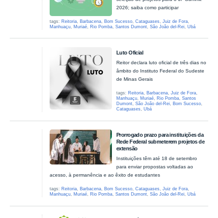
2026; saiba como participar
tags:
Reitoria
,
Barbacena
,
Bom Sucesso
,
Cataguases
,
Juiz de Fora
,
Manhuaçu
,
Muriaé
,
Rio Pomba
,
Santos Dumont
,
São João del-Rei
,
Ubá
Luto Oficial
Reitor declara luto oficial de três dias no
âmbito do Instituto Federal do Sudeste
de Minas Gerais
tags:
Reitoria
,
Barbacena
,
Juiz de Fora
,
Manhuaçu
,
Muriaé
,
Rio Pomba
,
Santos
Dumont
,
São João del-Rei
,
Bom Sucesso
,
Cataguases
,
Ubá
Prorrogado prazo para instituições da
Rede Federal submeterem projetos de
extensão
Instituições têm até 18 de setembro
para enviar propostas voltadas ao
acesso, à permanência e ao êxito de estudantes
tags:
Reitoria
,
Barbacena
,
Bom Sucesso
,
Cataguases
,
Juiz de Fora
,
Manhuaçu
,
Muriaé
,
Rio Pomba
,
Santos Dumont
,
São João del-Rei
,
Ubá