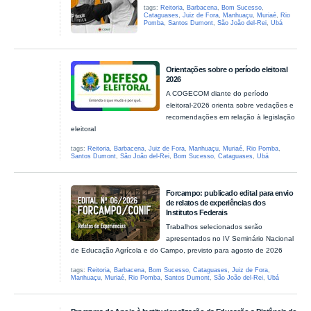
tags:
Reitoria
,
Barbacena
,
Bom Sucesso
,
Cataguases
,
Juiz de Fora
,
Manhuaçu
,
Muriaé
,
Rio
Pomba
,
Santos Dumont
,
São João del-Rei
,
Ubá
Orientações sobre o período eleitoral
2026
A COGECOM diante do período
eleitoral-2026 orienta sobre vedações e
recomendações em relação à legislação
eleitoral
tags:
Reitoria
,
Barbacena
,
Juiz de Fora
,
Manhuaçu
,
Muriaé
,
Rio Pomba
,
Santos Dumont
,
São João del-Rei
,
Bom Sucesso
,
Cataguases
,
Ubá
Forcampo: publicado edital para envio
de reIatos de experiências dos
Institutos Federais
Trabalhos selecionados serão
apresentados no IV Seminário Nacional
de Educação Agrícola e do Campo, previsto para agosto de 2026
tags:
Reitoria
,
Barbacena
,
Bom Sucesso
,
Cataguases
,
Juiz de Fora
,
Manhuaçu
,
Muriaé
,
Rio Pomba
,
Santos Dumont
,
São João del-Rei
,
Ubá