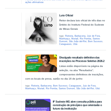
ações afirmativas
Luto Oficial
Reitor declara luto oficial de três dias no
âmbito do Instituto Federal do Sudeste
de Minas Gerais
tags:
Reitoria
,
Barbacena
,
Juiz de Fora
,
Manhuaçu
,
Muriaé
,
Rio Pomba
,
Santos
Dumont
,
São João del-Rei
,
Bom Sucesso
,
Cataguases
,
Ubá
Divulgado resultado definitivo das
inscrições no Processo Seletivo 2026.2
Listas estão disponíveis na página da
seleção, na aba “Resultados”;
comprovantes definitivos de inscrições,
com os locais de prova, sairão no dia 16 de junho
tags:
Reitoria
,
Barbacena
,
Bom Sucesso
,
Cataguases
,
Juiz de Fora
,
Manhuaçu
,
Muriaé
,
Rio Pomba
,
Santos Dumont
,
São João del-Rei
,
Ubá
IF Sudeste MG abre consulta pública para
construção de princípios que orientarão o
futuro da instituição