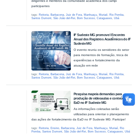
dirigentes e membros da comunidade acadêmica dos campi
participantes
tags:
Reitoria
,
Barbacena
,
Juiz de Fora
,
Manhuaçu
,
Muriaé
,
Rio Pomba
,
Santos Dumont
,
São João del-Rei
,
Bom Sucesso
,
Cataguases
,
Ubá
IF Sudeste MG promove I Encontro
Anual dos Registros Acadêmicos do IF
Sudeste MG
O evento reuniu os servidores do setor
para momentos de formação, troca de
experiências e fortalecimento da
atuação em rede
tags:
Reitoria
,
Barbacena
,
Juiz de Fora
,
Manhuaçu
,
Muriaé
,
Rio Pomba
,
Santos Dumont
,
São João del-Rei
,
Bom Sucesso
,
Cataguases
,
Ubá
Pesquisa mapeia demandas para
produção de videoaulas e conteúdos
EaD no IF Sudeste MG
As informações coletadas serão
utilizadas para orientar o planejamento
das ações de fortalecimento da EaD no IF Sudeste MG. Participe!
tags:
Reitoria
,
Ensino
,
Barbacena
,
Juiz de Fora
,
Manhuaçu
,
Muriaé
,
Rio
Pomba
,
Santos Dumont
,
São João del-Rei
,
Bom Sucesso
,
Cataguases
,
Ubá