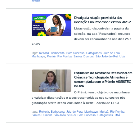
evento
Divulgada relação provisória das
inscrições no Processo Seletivo 2026.2
Listas estão disponíveis na página da
seleção, na aba “Resultados”; recursos
devem ser encaminhados nos dias 25 e
26/05
tags:
Reitoria
,
Barbacena
,
Bom Sucesso
,
Cataguases
,
Juiz de Fora
,
Manhuaçu
,
Muriaé
,
Rio Pomba
,
Santos Dumont
,
São João del-Rei
,
Ubá
Estudante do Mestrado Profissional em
Ciência e Tecnologia de Alimentos é
contemplada com o Prêmio ASSISTEC
INOVA
O Prêmio tem o objetivo de reconhecer
e valorizar dissertações e teses desenvolvidas nos cursos de pós-
graduação stricto sensu vinculados à Rede Federal de EPCT
tags:
Reitoria
,
Barbacena
,
Juiz de Fora
,
Manhuaçu
,
Muriaé
,
Rio Pomba
,
Santos Dumont
,
São João del-Rei
,
Bom Sucesso
,
Cataguases
,
Ubá