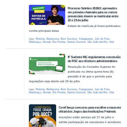
Processo Seletivo 2026/2: aprovados
em primeira chamada para os cursos
presenciais devem se matricular entre
22 e 23 de julho
Editais de matrícula já foram publicados;
confira principais datas
tags:
Reitoria
,
Barbacena
,
Bom Sucesso
,
Cataguases
,
Juiz de Fora
,
Manhuaçu
,
Muriaé
,
Rio Pomba
,
Santos Dumont
,
São João del-Rei
,
Ubá
IF Sudeste MG regulamenta concessão
de RSC aos técnicos administrativos
Resolução do Conselho Superior foi
publicada na última quinta-feira (9);
previsão é de que o período para
requisições seja aberto até 28 de julho
tags:
Reitoria
,
Barbacena
,
Bom Sucesso
,
Cataguases
,
Juiz de Fora
,
Manhuaçu
,
Muriaé
,
Rio Pomba
,
Santos Dumont
,
São João del-Rei
,
Ubá
Conif lança concurso para escolher a mascote
oficial dos Jogos das Instituições Federais
Inscrições estão abertas até 27 de julho e
admite participação de estudantes e servidores