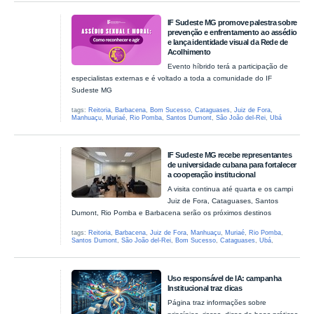
IF Sudeste MG promove palestra sobre
prevenção e enfrentamento ao assédio
e lança identidade visual da Rede de
Acolhimento
Evento híbrido terá a participação de
especialistas externas e é voltado a toda a comunidade do IF
Sudeste MG
tags:
Reitoria
,
Barbacena
,
Bom Sucesso
,
Cataguases
,
Juiz de Fora
,
Manhuaçu
,
Muriaé
,
Rio Pomba
,
Santos Dumont
,
São João del-Rei
,
Ubá
IF Sudeste MG recebe representantes
de universidade cubana para fortalecer
a cooperação institucional
A visita continua até quarta e os campi
Juiz de Fora, Cataguases, Santos
Dumont, Rio Pomba e Barbacena serão os próximos destinos
tags:
Reitoria
,
Barbacena
,
Juiz de Fora
,
Manhuaçu
,
Muriaé
,
Rio Pomba
,
Santos Dumont
,
São João del-Rei
,
Bom Sucesso
,
Cataguases
,
Ubá
,
Uso responsável de IA: campanha
Institucional traz dicas
Página traz informações sobre