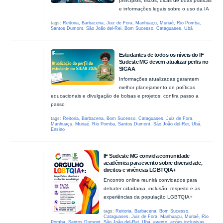
princípios, riscos, dicas de boas práticas
e informações legais sobre o uso da IA
tags:
Reitoria
,
Barbacena
,
Juiz de Fora
,
Manhuaçu
,
Muriaé
,
Rio Pomba
,
Santos Dumont
,
São João del-Rei
,
Bom Sucesso
,
Cataguases
,
Ubá
Estudantes de todos os níveis do IF
Sudeste MG devem atualizar perfis no
SIGAA
Informações atualizadas garantem
melhor planejamento de políticas
educacionais e divulgação de bolsas e projetos; confira passo a
passo
tags:
Reitoria
,
Barbacena
,
Bom Sucesso
,
Cataguases
,
Juiz de Fora
,
Manhuaçu
,
Muriaé
,
Rio Pomba
,
Santos Dumont
,
São João del-Rei
,
Ubá
,
Ensino
IF Sudeste MG convida comunidade
acadêmica para evento sobre diversidade,
direitos e vivências LGBTQIA+
Encontro online reunirá convidados para
debater cidadania, inclusão, respeito e as
experiências da população LGBTQIA+
tags:
Reitoria
,
Barbacena
,
Bom Sucesso
,
Cataguases
,
Juiz de Fora
,
Manhuaçu
,
Muriaé
,
Rio
Pomba
,
Santos Dumont
,
São João del-Rei
,
Ubá
,
evento
,
ações inclusivas
,