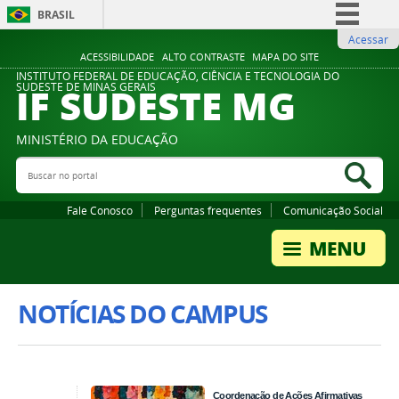
BRASIL
Acessar
Simplifique!
ACESSIBILIDADE
ALTO CONTRASTE
MAPA DO SITE
Comunica BR
INSTITUTO FEDERAL DE EDUCAÇÃO, CIÊNCIA E TECNOLOGIA DO
IF SUDESTE MG
SUDESTE DE MINAS GERAIS
Participe
Acesso à informação
MINISTÉRIO DA EDUCAÇÃO
Legislação
Buscar no portal
Bus
Canais
Fale Conosco
Perguntas frequentes
Comunicação Social
NOTÍCIAS DO CAMPUS
Coordenação de Ações Afirmativas