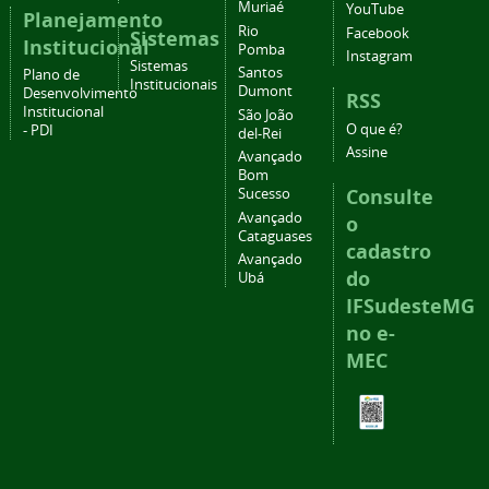
Muriaé
YouTube
Planejamento
Rio
Facebook
Sistemas
Institucional
Pomba
Instagram
Sistemas
Santos
Plano de
Institucionais
Dumont
Desenvolvimento
RSS
Institucional
São João
O que é?
- PDI
del-Rei
Assine
Avançado
Bom
Consulte
Sucesso
Avançado
o
Cataguases
cadastro
Avançado
do
Ubá
IFSudesteMG
no e-
MEC