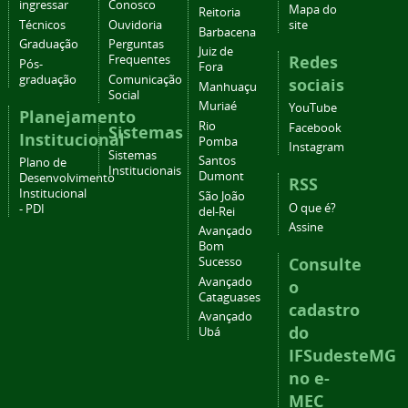
ingressar
Conosco
Mapa do
Reitoria
Técnicos
Ouvidoria
site
Barbacena
Graduação
Perguntas
Juiz de
Redes
Frequentes
Pós-
Fora
graduação
Comunicação
sociais
Manhuaçu
Social
Muriaé
YouTube
Planejamento
Rio
Facebook
Sistemas
Institucional
Pomba
Instagram
Sistemas
Santos
Plano de
Institucionais
Dumont
Desenvolvimento
RSS
Institucional
São João
O que é?
- PDI
del-Rei
Assine
Avançado
Bom
Consulte
Sucesso
Avançado
o
Cataguases
cadastro
Avançado
do
Ubá
IFSudesteMG
no e-
MEC