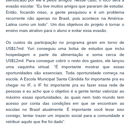
identificado por ele e pelos amigos. Nesse caso, o foco será a
evasão escolar. “Eu tive muitos amigos que pararam de estudar.
Então, focando nisso, a gente pesquisou e é um problema
recorrente não apenas no Brasil, pois acontece na América-
Latina como um todo”. Um dos objetivos do projeto é tornar o
ensino mais atrativo para o aluno e evitar essa evasão.
Os custos da participação no programa giram em torno de
US$17mil. Yuri conseguiu uma bolsa de estudos que inclui
hospedagem e parte da alimentação e soma cerca de
US$12mil. Para conseguir cobrir o resto dos gastos, ele lançou
uma vaquinha virtual. “É importante mostrar que essas
oportunidades são essenciais. Toda oportunidade começa na
escola. A Escola Municipal Santa Cândida foi importante pra eu
chegar no IF, o IF foi importante pra eu fazer essa rede de
pessoas e eu acho que o objetivo é a gente tentar valorizar ao
máximo essas oportunidades, às quais nem todo mundo tem
acesso por conta das condições em que se encontram as
escolas no Brasil atualmente. É importante você levar isso
consigo, tentar trazer um impacto social para a comunidade e
retribuir aquilo que lhe foi dado”.