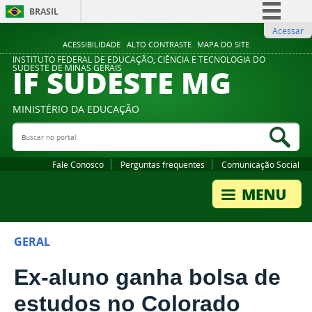
BRASIL
Acessar
Simplifique!
ACESSIBILIDADE
ALTO CONTRASTE
MAPA DO SITE
Comunica BR
INSTITUTO FEDERAL DE EDUCAÇÃO, CIÊNCIA E TECNOLOGIA DO
IF SUDESTE MG
SUDESTE DE MINAS GERAIS
Participe
Acesso à informação
MINISTÉRIO DA EDUCAÇÃO
Legislação
Buscar no portal
Bus
Canais
Fale Conosco
Perguntas frequentes
Comunicação Social
GERAL
Ex-aluno ganha bolsa de
estudos no Colorado