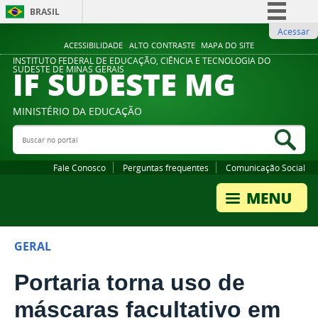
BRASIL
Acessar
Simplifique!
ACESSIBILIDADE
ALTO CONTRASTE
MAPA DO SITE
Comunica BR
INSTITUTO FEDERAL DE EDUCAÇÃO, CIÊNCIA E TECNOLOGIA DO
IF SUDESTE MG
SUDESTE DE MINAS GERAIS
Participe
Acesso à informação
MINISTÉRIO DA EDUCAÇÃO
Legislação
Buscar no portal
Bus
Canais
Fale Conosco
Perguntas frequentes
Comunicação Social
GERAL
Portaria torna uso de
máscaras facultativo em