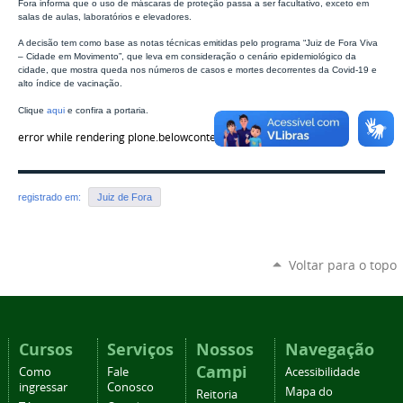
Fora informa que o uso de máscaras de proteção passa a ser facultativo, exceto em
salas de aulas, laboratórios e elevadores.
A decisão tem como base as notas técnicas emitidas pelo programa “Juiz de Fora Viva
– Cidade em Movimento”, que leva em consideração o cenário epidemiológico da
cidade, que mostra queda nos números de casos e mortes decorrentes da Covid-19 e
alto índice de vacinação.
Clique
aqui
e confira a portaria.
error while rendering plone.belowcontenttitle.contents
registrado em:
Juiz de Fora
Voltar para o topo
Cursos
Serviços
Nossos
Navegação
Campi
Como
Fale
Acessibilidade
ingressar
Conosco
Mapa do
Reitoria