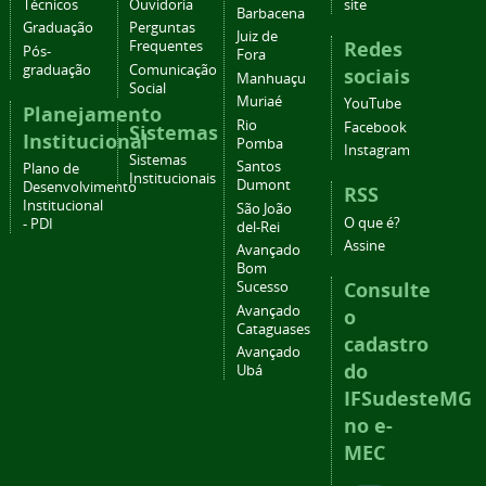
Técnicos
Ouvidoria
site
Barbacena
Graduação
Perguntas
Juiz de
Redes
Frequentes
Pós-
Fora
graduação
Comunicação
sociais
Manhuaçu
Social
Muriaé
YouTube
Planejamento
Rio
Facebook
Sistemas
Institucional
Pomba
Instagram
Sistemas
Santos
Plano de
Institucionais
Dumont
Desenvolvimento
RSS
Institucional
São João
O que é?
- PDI
del-Rei
Assine
Avançado
Bom
Consulte
Sucesso
Avançado
o
Cataguases
cadastro
Avançado
do
Ubá
IFSudesteMG
no e-
MEC