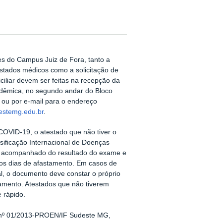
es do Campus Juiz de Fora, tanto a
stados médicos como a solicitação de
ciliar devem ser feitas na recepção da
adêmica, no segundo andar do Bloco
, ou por e-mail para o endereço
destemg.edu.br
.
COVID-19, o atestado que não tiver o
sificação Internacional de Doenças
ir acompanhado do resultado do exame e
dos dias de afastamento. Em casos de
l, o documento deve constar o próprio
amento. Atestados que não tiverem
e rápido.
a nº 01/2013-PROEN/IF Sudeste MG,