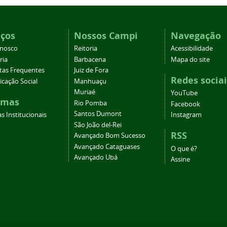
iços
Nossos Campi
Navegação
onosco
Reitoria
Acessibilidade
ria
Barbacena
Mapa do site
tas Frequentes
Juiz de Fora
Redes sociai
cação Social
Manhuaçu
Muriaé
YouTube
emas
Rio Pomba
Facebook
Santos Dumont
s Institucionais
Instagram
São João del-Rei
RSS
Avançado Bom Sucesso
Avançado Cataguases
O que é?
Avançado Ubá
Assine