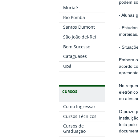
podem sol
Muriaé
- Alunas 
Rio Pomba
Santos Dumont
- Estudan
mórbidas,
São João del-Rei
Bom Sucesso
- Situaçõ
Cataguases
Embora o 
Ubá
acordo co
apresenta
No requer
CURSOS
eletrônic
ou atesta
Como Ingressar
O prazo p
Cursos Técnicos
Instituiç
feita pel
Cursos de
Graduação
document