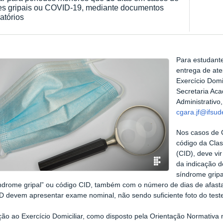
es gripais ou COVID-19, mediante documentos
atórios
Para estudant
entrega de ate
Exercício Domi
Secretaria Ac
Administrativo
cgara.jf@ifsu
Nos casos de 
código da Clas
(CID), deve v
da indicação 
síndrome gripa
ndrome gripal” ou código CID, também com o número de dias de afast
D devem apresentar exame nominal, não sendo suficiente foto do test
ão ao Exercício Domiciliar, como disposto pela Orientação Normativ