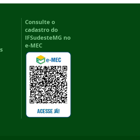
Consulte o
cadastro do
IFSudesteMG no
e-MEC
s