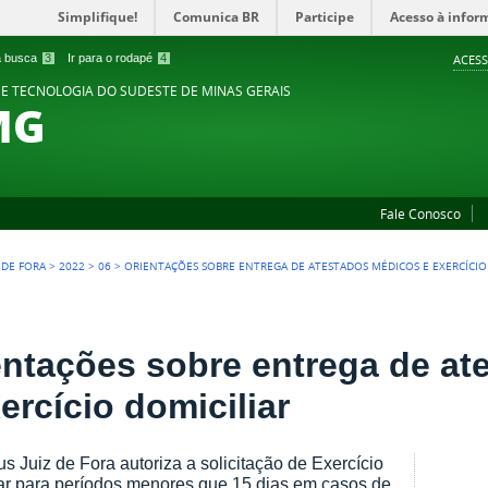
Simplifique!
Comunica BR
Participe
Acesso à infor
 a busca
3
Ir para o rodapé
4
ACESS
 E TECNOLOGIA DO SUDESTE DE MINAS GERAIS
MG
Fale Conosco
Z DE FORA
>
2022
>
06
>
ORIENTAÇÕES SOBRE ENTREGA DE ATESTADOS MÉDICOS E EXERCÍCIO
entações sobre entrega de a
ercício domiciliar
 Juiz de Fora autoriza a solicitação de Exercício
ar para períodos menores que 15 dias em casos de