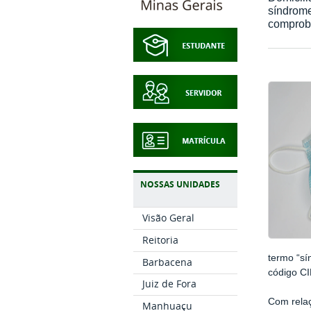
síndrom
comprob
NOSSAS UNIDADES
Visão Geral
Reitoria
termo “sí
Barbacena
código CI
Juiz de Fora
Com relaç
Manhuaçu