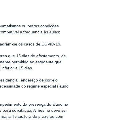
raumatismos ou outras condições
compatível a frequência às aulas;
quadram-se os casos de COVID-19.
ores que 15 dias de afastamento, de
mente permitido ao estudante que
nferior a 15 dias.
esidencial, endereço de correio
ecessidade do regime especial (laudo
do impedimento da presença do aluno na
is para solicitação. A mesma deve ser
miciliar feitas fora do prazo ou com