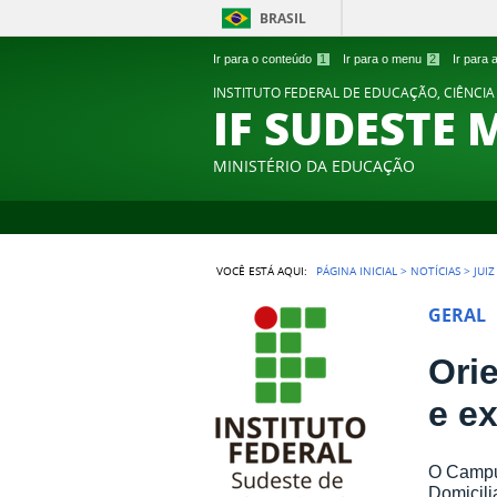
BRASIL
Ir para o conteúdo
1
Ir para o menu
2
Ir para
INSTITUTO FEDERAL DE EDUCAÇÃO, CIÊNCIA
IF SUDESTE 
MINISTÉRIO DA EDUCAÇÃO
VOCÊ ESTÁ AQUI:
PÁGINA INICIAL
>
NOTÍCIAS
>
JUI
GERAL
Ori
e ex
O Campus
Domicili