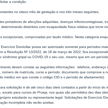
icitar a condição:
gestantes no oitavo mês de gestação e nos três meses seguintes;
tes portadores de afecções adquiridas, doenças infectocontagiosas, t
 determinando distúrbios com incapacidade física relativa que torne in
es excepcionais, comprovadas por laudo médico. Nesta categoria en
Exercício Domiciliar possa ser autorizado somente para períodos mai
m a Resolução Nº 13/2022, de 18 de março de 2022, fica excepcional
r síndrome gripal ou COVID-19 o seu uso, mesmo que em um período i
imento devem constar as seguintes informações: telefone, endereço r
o, número de matrícula, curso e período; documento que comprove a n
do médico em que conste o código CID e o período de afastamento).
ara solicitação é de até cinco dias úteis contados a partir do início 
ão, exceto para cursos do Proeja, nos quais são permitidos dez dias úte
o próprio estudante ou representante legal. Solicitações de Exercício Do
ação incompleta não serão aceitas.