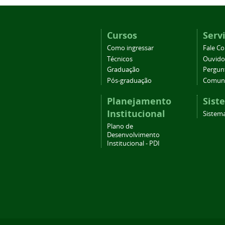
Cursos
Serv
Como ingressar
Fale C
Técnicos
Ouvido
Graduação
Pergun
Pós-graduação
Comuni
Planejamento
Sist
Institucional
Sistema
Plano de
Desenvolvimento
Institucional - PDI