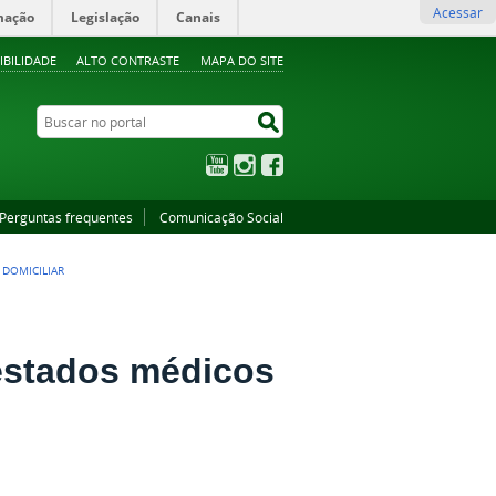
Acessar
mação
Legislação
Canais
IBILIDADE
ALTO CONTRASTE
MAPA DO SITE
Buscar no portal
Buscar no portal
YouTube
Instagram
Facebook
Perguntas frequentes
Comunicação Social
 DOMICILIAR
testados médicos