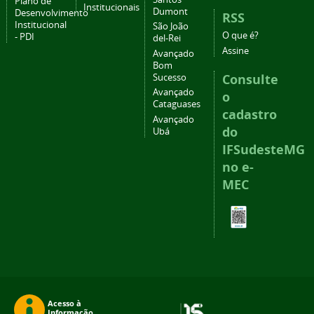
Plano de
Institucionais
Dumont
Desenvolvimento
RSS
Institucional
São João
O que é?
- PDI
del-Rei
Assine
Avançado
Bom
Consulte
Sucesso
Avançado
o
Cataguases
cadastro
Avançado
do
Ubá
IFSudesteMG
no e-
MEC