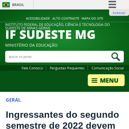
BRASIL
Acessar
Simplifique!
ACESSIBILIDADE
ALTO CONTRASTE
MAPA DO SITE
Comunica BR
INSTITUTO FEDERAL DE EDUCAÇÃO, CIÊNCIA E TECNOLOGIA DO
IF SUDESTE MG
SUDESTE DE MINAS GERAIS
Participe
Acesso à informação
MINISTÉRIO DA EDUCAÇÃO
Legislação
Buscar no portal
Bus
Canais
Fale Conosco
Perguntas frequentes
Comunicação Social
GERAL
Ingressantes do segundo
semestre de 2022 devem