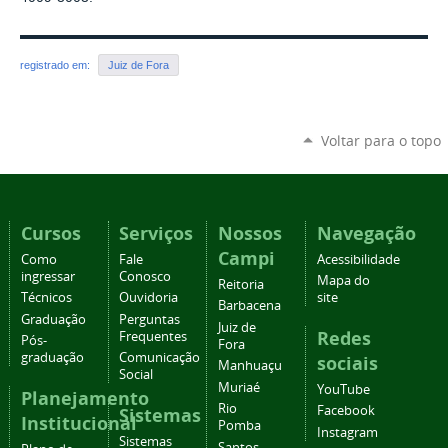
registrado em:
Juiz de Fora
Voltar para o topo
Cursos
Serviços
Nossos
Navegação
Campi
Como
Fale
Acessibilidade
ingressar
Conosco
Mapa do
Reitoria
Técnicos
Ouvidoria
site
Barbacena
Graduação
Perguntas
Juiz de
Redes
Frequentes
Pós-
Fora
graduação
Comunicação
sociais
Manhuaçu
Social
Muriaé
YouTube
Planejamento
Rio
Facebook
Sistemas
Institucional
Pomba
Instagram
Sistemas
Santos