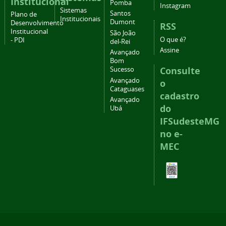
Institucional
Pomba
Instagram
Sistemas
Santos
Plano de
Institucionais
Dumont
Desenvolvimento
RSS
Institucional
São João
O que é?
- PDI
del-Rei
Assine
Avançado
Bom
Consulte
Sucesso
Avançado
o
Cataguases
cadastro
Avançado
do
Ubá
IFSudesteMG
no e-
MEC