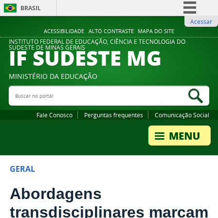
BRASIL
Acessar
Simplifique!
ACESSIBILIDADE
ALTO CONTRASTE
MAPA DO SITE
Comunica BR
INSTITUTO FEDERAL DE EDUCAÇÃO, CIÊNCIA E TECNOLOGIA DO
IF SUDESTE MG
SUDESTE DE MINAS GERAIS
Participe
Acesso à informação
MINISTÉRIO DA EDUCAÇÃO
Legislação
Buscar no portal
Bus
Canais
Fale Conosco
Perguntas frequentes
Comunicação Social
GERAL
Abordagens
transdisciplinares marcam