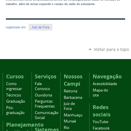
trabalho, além de tentar expandir o campo de visão do estudante.
registrado em:
Juiz de Fora
Voltar para o topo
Cursos
Serviços
Nossos
Navegação
Campi
Como
Fale
Acessibilidade
ingressar
Conosco
Mapa do
Reitoria
Técnicos
Ouvidoria
site
Barbacena
Graduação
Perguntas
Juiz de
Redes
Frequentes
Pós-
Fora
graduação
Comunicação
sociais
Manhuaçu
Social
Muriaé
YouTube
Planejamento
Rio
Facebook
Sistemas