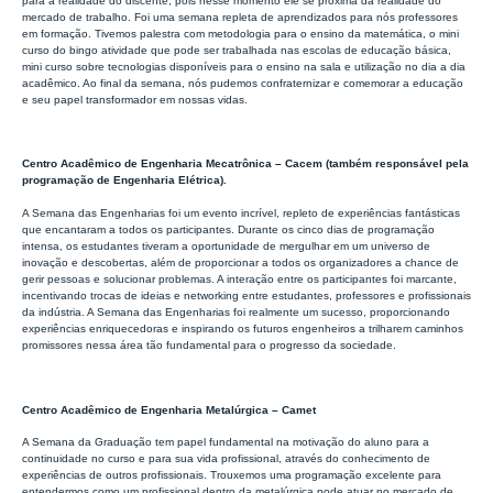
para a realidade do discente, pois nesse momento ele se próxima da realidade do
mercado de trabalho. Foi uma semana repleta de aprendizados para nós professores
em formação. Tivemos palestra com metodologia para o ensino da matemática, o mini
curso do bingo atividade que pode ser trabalhada nas escolas de educação básica,
mini curso sobre tecnologias disponíveis para o ensino na sala e utilização no dia a dia
acadêmico. Ao final da semana, nós pudemos confraternizar e comemorar a educação
e seu papel transformador em nossas vidas.
Centro Acadêmico de Engenharia Mecatrônica – Cacem (também responsável pela
programação de Engenharia Elétrica).
A Semana das Engenharias foi um evento incrível, repleto de experiências fantásticas
que encantaram a todos os participantes. Durante os cinco dias de programação
intensa, os estudantes tiveram a oportunidade de mergulhar em um universo de
inovação e descobertas, além de proporcionar a todos os organizadores a chance de
gerir pessoas e solucionar problemas. A interação entre os participantes foi marcante,
incentivando trocas de ideias e networking entre estudantes, professores e profissionais
da indústria. A Semana das Engenharias foi realmente um sucesso, proporcionando
experiências enriquecedoras e inspirando os futuros engenheiros a trilharem caminhos
promissores nessa área tão fundamental para o progresso da sociedade.
Centro Acadêmico de Engenharia Metalúrgica – Camet
A Semana da Graduação tem papel fundamental na motivação do aluno para a
continuidade no curso e para sua vida profissional, através do conhecimento de
experiências de outros profissionais. Trouxemos uma programação excelente para
entendermos como um profissional dentro da metalúrgica pode atuar no mercado de