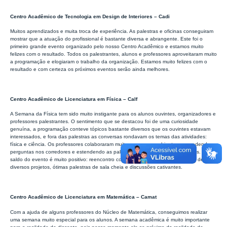
Centro Acadêmico de Tecnologia em Design de Interiores – Cadi
Muitos aprendizados e muita troca de experiência. As palestras e oficinas conseguiram
mostrar que a atuação do profissional é bastante diversa e abrangente. Este foi o
primeiro grande evento organizado pelo nosso Centro Acadêmico e estamos muito
felizes com o resultado. Todos os palestrantes, alunos e professores aproveitaram muito
a programação e elogiaram o trabalho da organização. Estamos muito felizes com o
resultado e com certeza os próximos eventos serão ainda melhores.
Centro Acadêmico de Licenciatura em Física – Calf
A Semana da Física tem sido muito instigante para os alunos ouvintes, organizadores e
professores palestrantes. O sentimento que se destacou foi de uma curiosidade
genuína, a programação conteve tópicos bastante diversos que os ouvintes estavam
interessados, e fora das palestras as conversas rondavam os temas das atividades:
física e ciência. Os professores colaboraram muito para esse ambiente, respondendo
perguntas nos corredores e estendendo as palestras por demanda dos ouvintes. O
saldo do evento é muito positivo: reencontro com velhos amigos, apresentação de
diversos projetos, ótimas palestras de sala cheia e discussões cativantes.
Centro Acadêmico de Licenciatura em Matemática – Camat
Com a ajuda de alguns professores do Núcleo de Matemática, conseguimos realizar
uma semana muito especial para os alunos. A semana acadêmica é muito importante