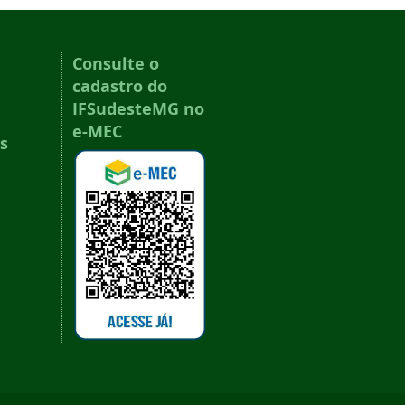
Consulte o
cadastro do
IFSudesteMG no
e-MEC
s