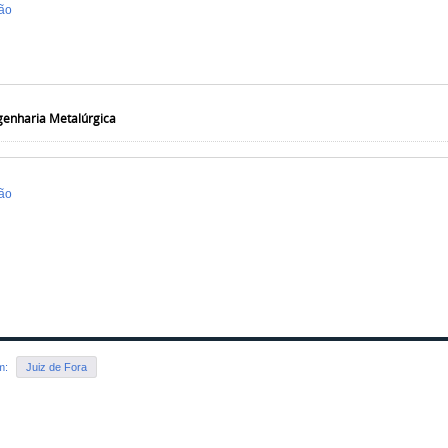
ão
genharia Metalúrgica
ão
em:
Juiz de Fora