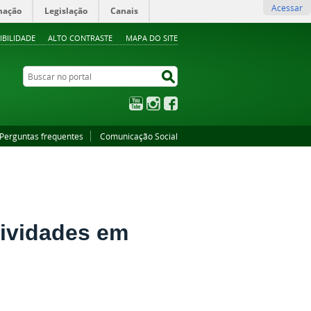
Acessar
mação
Legislação
Canais
IBILIDADE
ALTO CONTRASTE
MAPA DO SITE
Buscar no portal
Buscar no portal
YouTube
Instagram
Facebook
Perguntas frequentes
Comunicação Social
ividades em