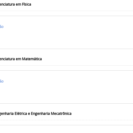
enciatura em Física
ão
cenciatura em Matemática
ão
enharia Elétrica e Engenharia Mecatrônica