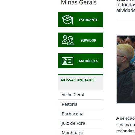
redondas
atividad
NOSSAS UNIDADES
Visão Geral
Reitoria
Barbacena
A seleção
Juiz de Fora
cursos d
redondas,
Manhuaçu