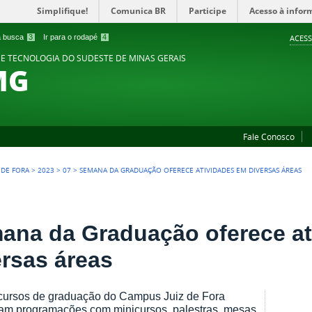
Simplifique!
Comunica BR
Participe
Acesso à infor
 a busca
3
Ir para o rodapé
4
ACESS
 E TECNOLOGIA DO SUDESTE DE MINAS GERAIS
MG
Fale Conosco
Z DE FORA
>
2023
>
07
>
SEMANA DA GRADUAÇÃO OFERECE ATIVIDADES EM DIVERSAS ÁREAS
ana da Graduação oferece at
ersas áreas
cursos de graduação do Campus Juiz de Fora
am programações com minicursos, palestras, mesas