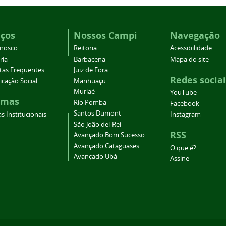
iços
Nossos Campi
Navegação
onosco
Reitoria
Acessibilidade
ria
Barbacena
Mapa do site
tas Frequentes
Juiz de Fora
Redes sociai
cação Social
Manhuaçu
Muriaé
YouTube
emas
Rio Pomba
Facebook
Santos Dumont
s Institucionais
Instagram
São João del-Rei
RSS
Avançado Bom Sucesso
Avançado Cataguases
O que é?
Avançado Ubá
Assine