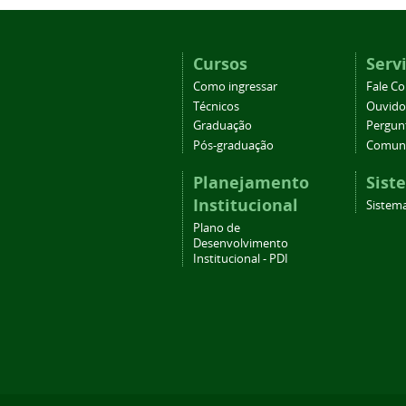
Cursos
Serv
Como ingressar
Fale C
Técnicos
Ouvido
Graduação
Pergun
Pós-graduação
Comuni
Planejamento
Sist
Institucional
Sistema
Plano de
Desenvolvimento
Institucional - PDI