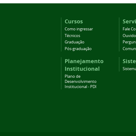
Cursos
Serv
Como ingressar
Fale C
Técnicos
Ouvido
Graduação
Pergun
Pós-graduação
Comuni
Planejamento
Sist
Institucional
Sistema
Plano de
Desenvolvimento
Institucional - PDI