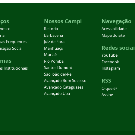
iços
Nossos Campi
Navegação
onosco
Reitoria
Acessibilidade
ria
Barbacena
Mapa do site
tas Frequentes
Juiz de Fora
Redes sociai
cação Social
Manhuaçu
Muriaé
YouTube
emas
Rio Pomba
Facebook
Santos Dumont
s Institucionais
Instagram
São João del-Rei
RSS
Avançado Bom Sucesso
Avançado Cataguases
O que é?
Avançado Ubá
Assine