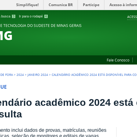
Simplifique!
Comunica BR
Participe
Acesso à infor
 a busca
3
Ir para o rodapé
4
ACESS
 E TECNOLOGIA DO SUDESTE DE MINAS GERAIS
MG
Fale Conosco
Z DE FORA
>
2024
>
JANEIRO 2024
>
CALENDÁRIO ACADÊMICO 2024 ESTÁ DISPONÍVEL PARA C
QUE
endário acadêmico 2024 está 
sulta
nto inclui dados de provas, matrículas, reuniões
cas, seleção de monitores e editais de vagas