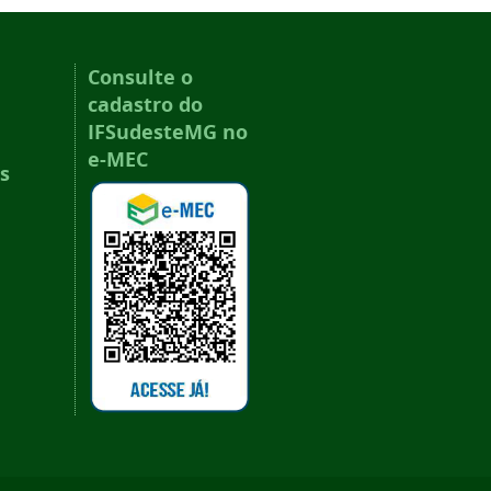
Consulte o
cadastro do
IFSudesteMG no
e-MEC
s