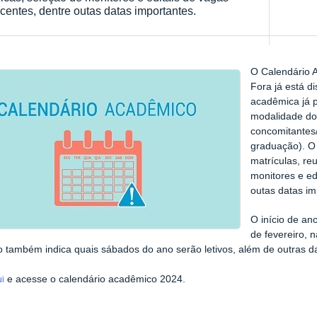
entes, dentre outas datas importantes.
O Calendário 
Fora já está d
acadêmica já 
modalidade do 
concomitantes
graduação). O
matrículas, re
monitores e ed
outas datas im
O início de ano
de fevereiro,
o também indica quais sábados do ano serão letivos, além de outras da
e acesse o calendário acadêmico 2024.
ui