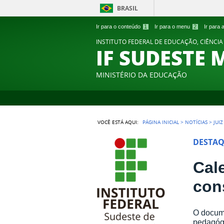
BRASIL
Ir para o conteúdo
1
Ir para o menu
2
Ir para
INSTITUTO FEDERAL DE EDUCAÇÃO, CIÊNCIA
IF SUDESTE 
MINISTÉRIO DA EDUCAÇÃO
VOCÊ ESTÁ AQUI:
PÁGINA INICIAL
>
NOTÍCIAS
>
JUI
DESTA
Cal
con
O docume
pedagógi