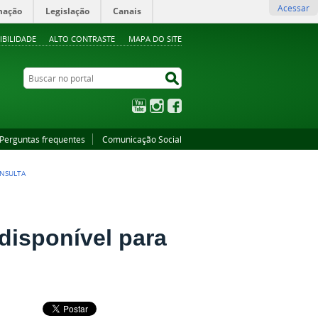
Acessar
mação
Legislação
Canais
IBILIDADE
ALTO CONTRASTE
MAPA DO SITE
Buscar no portal
Buscar no portal
YouTube
Instagram
Facebook
Perguntas frequentes
Comunicação Social
ONSULTA
disponível para