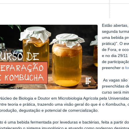
Estão abertas, 
segunda turma
uma bebida pro
prática)". O e
de Fora, e oco
e no dia 29/11 
de participação
preencher o
fo
As vagas são l
preenchidas d
curso será min
 Núcleo de Biologia e Doutor em Microbiologia Agrícola pela Universid
entre teoria e prática, trazendo uma visão geral do que é o Kombucha,
rodução, degustação e potencial de comercialização.
o é uma bebida fermentada por leveduras e bactérias, feita a partir d
fortalecendo o sistema imunológico e atuando como poderoso desintoxi