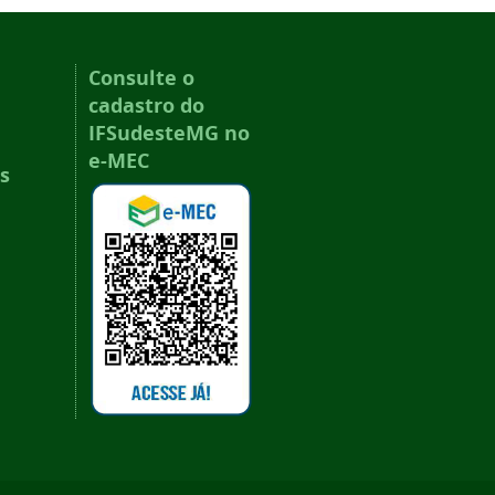
Consulte o
cadastro do
IFSudesteMG no
e-MEC
s