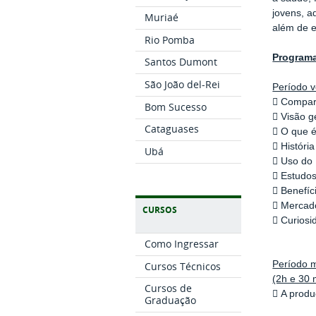
jovens, a
Muriaé
além de e
Rio Pomba
Program
Santos Dumont
São João del-Rei
Período v
 Compart
Bom Sucesso
 Visão ge
Cataguases
 O que 
 Históri
Ubá
 Uso do
 Estudo
 Benefí
 Mercad
CURSOS
 Curios
Como Ingressar
Período m
Cursos Técnicos
(2h e 30 
Cursos de
 A prod
Graduação