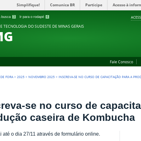
Simplifique!
Comunica BR
Participe
Acesso à infor
 a busca
3
Ir para o rodapé
4
ACESS
 E TECNOLOGIA DO SUDESTE DE MINAS GERAIS
MG
Fale Conosco
Z DE FORA
>
2025
>
NOVEMBRO 2025
>
INSCREVA-SE NO CURSO DE CAPACITAÇÃO PARA A PR
creva-se no curso de capacit
dução caseira de Kombucha
i até o dia 27/11 através de formulário online.