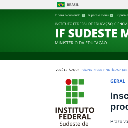
BRASIL
Ir para o conteúdo
1
Ir para o menu
2
Ir para
INSTITUTO FEDERAL DE EDUCAÇÃO, CIÊNCIA
IF SUDESTE 
MINISTÉRIO DA EDUCAÇÃO
VOCÊ ESTÁ AQUI:
PÁGINA INICIAL
>
NOTÍCIAS
>
JUI
GERAL
Ins
pro
Prazo va