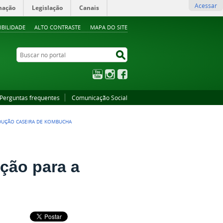
Acessar
mação
Legislação
Canais
IBILIDADE
ALTO CONTRASTE
MAPA DO SITE
Buscar no portal
Buscar no portal
YouTube
Instagram
Facebook
Perguntas frequentes
Comunicação Social
ODUÇÃO CASEIRA DE KOMBUCHA
ação para a