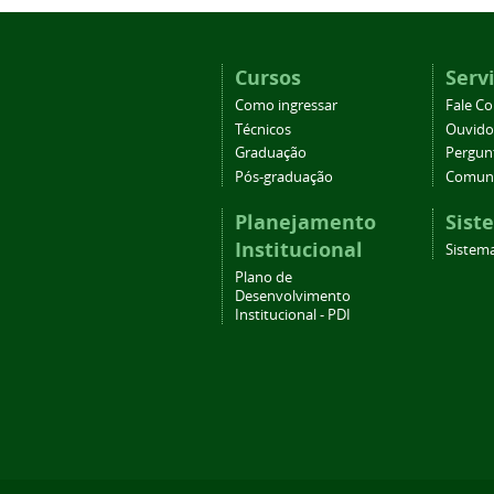
Cursos
Serv
Como ingressar
Fale C
Técnicos
Ouvido
Graduação
Pergun
Pós-graduação
Comuni
Planejamento
Sist
Institucional
Sistema
Plano de
Desenvolvimento
Institucional - PDI