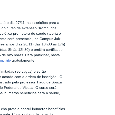
até o dia 27/11, as inscrições para a
 do curso de extensão "Kombucha,
biótica promotora de saúde (teoria e
vento será presencial, no Campus Juiz
rrerá nos dias 28/11 (das 13h30 às 17h)
(das 8h às 12h30) e emitirá certificado
 de oito horas. Para participar, basta
gratuitamente.
rmulário
imitadas (30 vagas) e serão
e acordo com a ordem de inscrição. O
istrado pelo professor Tiago de Souza
ade Federal de Viçosa. O curso será
 os inúmeros benefícios para a saúde,
o chá preto e possui inúmeros benefícios
cante. Com o intuito de capacitar