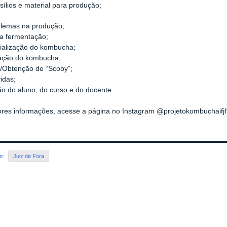
sílios e material para produção;
blemas na produção;
a fermentação;
ialização do kombucha;
ação do kombucha;
/Obtenção de “Scoby”;
vidas;
ão do aluno, do curso e do docente.
res informações, acesse a página no Instagram @projetokombuchaifjf
em:
Juiz de Fora