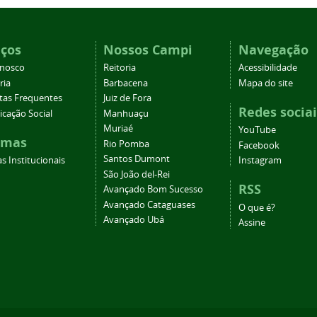
iços
Nossos Campi
Navegação
onosco
Reitoria
Acessibilidade
ria
Barbacena
Mapa do site
tas Frequentes
Juiz de Fora
Redes sociai
cação Social
Manhuaçu
Muriaé
YouTube
emas
Rio Pomba
Facebook
Santos Dumont
s Institucionais
Instagram
São João del-Rei
RSS
Avançado Bom Sucesso
Avançado Cataguases
O que é?
Avançado Ubá
Assine