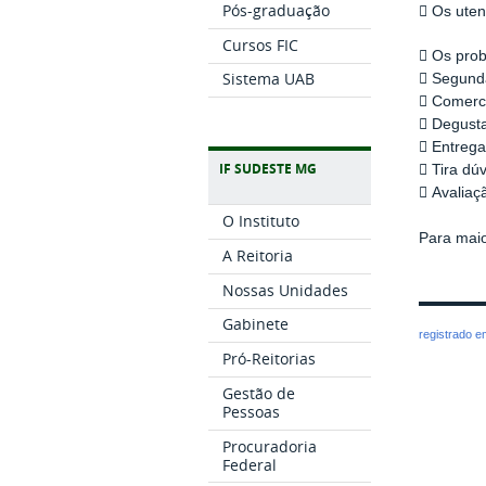
Pós-graduação
 Os uten
Cursos FIC
 Os pro
Sistema UAB
 Segund
 Comerc
 Degust
 Entrega
IF SUDESTE MG
 Tira dú
 Avaliaç
O Instituto
Para maio
A Reitoria
Nossas Unidades
Gabinete
registrado 
Pró-Reitorias
Gestão de
Pessoas
Procuradoria
Federal