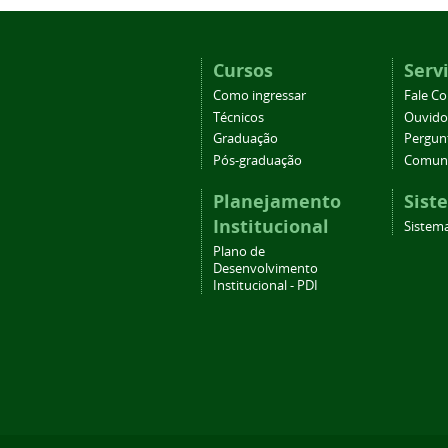
Cursos
Serv
Como ingressar
Fale C
Técnicos
Ouvido
Graduação
Pergun
Pós-graduação
Comuni
Planejamento
Sist
Institucional
Sistema
Plano de
Desenvolvimento
Institucional - PDI