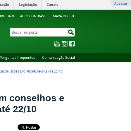
Acessar
mação
Legislação
Canais
IBILIDADE
ALTO CONTRASTE
MAPA DO SITE
Buscar no portal
Buscar no portal
YouTube
Instagram
Facebook
Perguntas frequentes
Comunicação Social
SUBCOMISSÕES SÃO PRORROGADAS ATÉ 22/10
em conselhos e
té 22/10