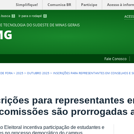
Simplifique!
Comunica BR
Participe
Acesso à infor
 a busca
3
Ir para o rodapé
4
ACESS
 E TECNOLOGIA DO SUDESTE DE MINAS GERAIS
MG
Fale Conosco
Z DE FORA
>
2025
>
OUTUBRO 2025
>
INSCRIÇÕES PARA REPRESENTANTES EM CONSELHOS E 
crições para representantes 
comissões são prorrogadas a
 Eleitoral incentiva participação de estudantes e
es no processo democrático do campus.