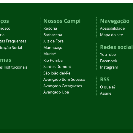
iços
Nossos Campi
Navegação
onosco
Reitoria
Acessibilidade
ria
Barbacena
Mapa do site
tas Frequentes
Juiz de Fora
Redes sociai
cação Social
Manhuaçu
Muriaé
YouTube
emas
Rio Pomba
Facebook
Santos Dumont
s Institucionais
Instagram
São João del-Rei
RSS
Avançado Bom Sucesso
Avançado Cataguases
O que é?
Avançado Ubá
Assine