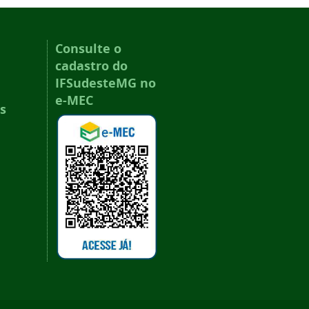
Consulte o
cadastro do
IFSudesteMG no
e-MEC
s