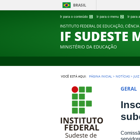
BRASIL
Ir para o conteúdo
1
Ir para o menu
2
Ir para
INSTITUTO FEDERAL DE EDUCAÇÃO, CIÊNCIA
IF SUDESTE 
MINISTÉRIO DA EDUCAÇÃO
VOCÊ ESTÁ AQUI:
PÁGINA INICIAL
>
NOTÍCIAS
>
JUI
GERAL
Ins
sub
Comissão
servidor