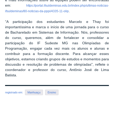
e mais informações sobre as equipes podem ser encontradas
em:
https://portal.ifsuldeminas.edu.br/index.php/ultimas-noticias-
.
ifsuldeminas/80-noticias-da-pppi/4335-11-olip
“A participação dos estudantes Marcelo e Thay foi
importantíssima e marca o início de uma jornada para o curso
de Bacharelado em Sistemas de Informação. Nós, professores
do curso, queremos, além de fortalecer e consolidar a
participação do IF Sudeste MG nas Olimpíadas de
Programação, engajar cada vez mais os alunos e alunas e
contribuir para a formação discente. Para alcançar esses
objetivos, estamos criando grupos de estudos e momentos para
discussão e resolução de problemas de olimpíadas", reflete o
coordenador e professor do curso, Antônio José de Lima
Batista.
registrado em:
Manhuaçu
Ensino
Voltar para o topo