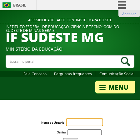
BRASIL
Acessar
Simplifique!
ACESSIBILIDADE
ALTO CONTRASTE
MAPA DO SITE
Comunica BR
INSTITUTO FEDERAL DE EDUCAÇÃO, CIÊNCIA E TECNOLOGIA DO
IF SUDESTE MG
SUDESTE DE MINAS GERAIS
Participe
Acesso à informação
MINISTÉRIO DA EDUCAÇÃO
Legislação
Buscar no portal
Bus
Canais
Fale Conosco
Perguntas frequentes
Comunicação Social
Nome do Usuário
Senha