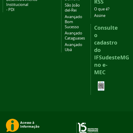
RSS
Institucional
São João
O que é?
- PDI
del-Rei
Assine
Avançado
Bom
Consulte
Sucesso
Avançado
o
Cataguases
cadastro
Avançado
do
Ubá
IFSudesteMG
no e-
MEC