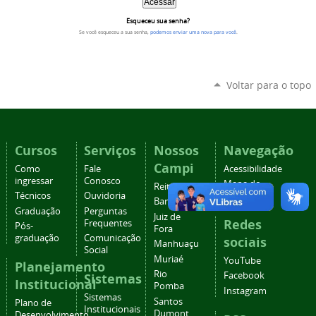
Esqueceu sua senha?
Se você esqueceu a sua senha,
podemos enviar uma nova para você
.
Voltar para o topo
Cursos
Serviços
Nossos
Navegação
Campi
Como
Fale
Acessibilidade
ingressar
Conosco
Mapa do
Reitoria
Técnicos
Ouvidoria
site
Barbacena
Graduação
Perguntas
Juiz de
Redes
Frequentes
Pós-
Fora
graduação
Comunicação
sociais
Manhuaçu
Social
Muriaé
YouTube
Planejamento
Rio
Facebook
Sistemas
Institucional
Pomba
Instagram
Sistemas
Santos
Plano de
Institucionais
Dumont
Desenvolvimento