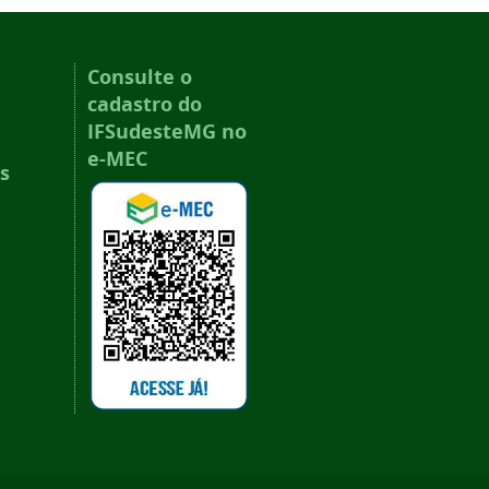
Consulte o
cadastro do
IFSudesteMG no
e-MEC
s