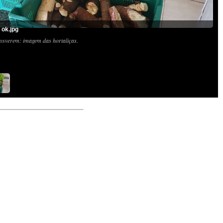
 ok.jpg
osverem: imagem das hortaliças.