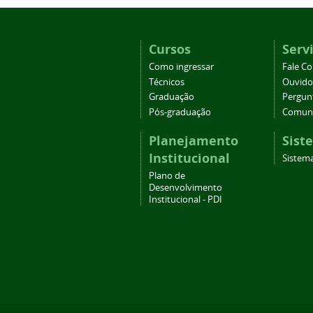
Cursos
Serv
Como ingressar
Fale C
Técnicos
Ouvido
Graduação
Pergun
Pós-graduação
Comuni
Planejamento
Sist
Institucional
Sistema
Plano de
Desenvolvimento
Institucional - PDI