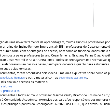
ão de uma nova ferramenta de aprendizagem, muitos alunos e professores pod
itar a rotina do Ensino Remoto Emergencial (ERE), professores do Departamento 
rar um tutorial com orientações de acesso, bem como as funcionalidades que o 
i composta pelos professores Juliano Cézar ferreira, Graziany Penna Dias, Angéli
Narah Costa Vitarelli e Atila Arueira Jones. Todos se debruçaram nas normativas
l e elaboraram um passo a passo, tanto para docentes, quanto para estudantes 
te suas aulas rêmoras.
ocumentos, foram produzidos dois vídeos: uma aula explicativa sobre como os
e outro material com as
.
Pedagógicas Remotas
boas vindas aos alunos
links abaixo e acessos os materiais:
ra alunos
ara professores
ocumentos citados acima, o professor Marcos Paulo, Diretor de Ensino do
Cam
o à Comunidade Acadêmica, extensivo aos pais e/ou responsáveis dos menores 
e os principais pontos da Resolução nº 32/2020 do CONSU, que aprovou o Ensi