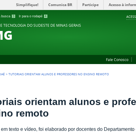
Simplifique!
Comunica BR
Participe
Acesso à infor
 a busca
3
Ir para o rodapé
4
ACESS
 E TECNOLOGIA DO SUDESTE DE MINAS GERAIS
MG
Fale Conosco
IAÉ
>
TUTORIAIS ORIENTAM ALUNOS E PROFESSORES NO ENSINO REMOTO
oriais orientam alunos e prof
ino remoto
, em texto e vídeo, foi elaborado por docentes do Departament