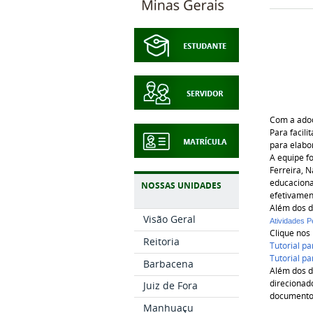
Com a adoç
Para facil
para elabo
A equipe fo
Ferreira, 
educaciona
NOSSAS UNIDADES
efetivamen
Além dos d
Visão Geral
Atividades 
Clique nos 
Reitoria
Tutorial pa
Tutorial p
Barbacena
Além dos d
direcionad
Juiz de Fora
documento 
Manhuaçu