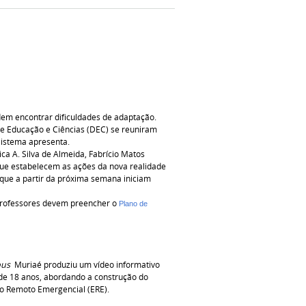
em encontrar dificuldades de adaptação.
de Educação e Ciências (DEC) se reuniram
sistema apresenta.
ca A. Silva de Almeida, Fabrício Matos
 que estabelecem as ações da nova realidade
que a partir da próxima semana iniciam
 professores devem preencher o
Plano de
pus
Muriaé produziu um vídeo informativo
de 18 anos, abordando a construção do
no Remoto Emergencial (ERE).