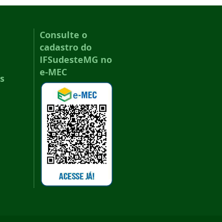
Consulte o
cadastro do
IFSudesteMG no
e-MEC
s