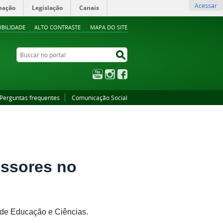
Acessar
mação
Legislação
Canais
IBILIDADE
ALTO CONTRASTE
MAPA DO SITE
Buscar no portal
Buscar no portal
YouTube
Instagram
Facebook
Perguntas frequentes
Comunicação Social
essores no
o de Educação e Ciências.