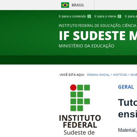
BRASIL
Ir para o conteúdo
1
Ir para o menu
2
Ir para
INSTITUTO FEDERAL DE EDUCAÇÃO, CIÊNCIA
IF SUDESTE 
MINISTÉRIO DA EDUCAÇÃO
VOCÊ ESTÁ AQUI:
PÁGINA INICIAL
>
NOTÍCIAS
>
MUR
GERAL
Tut
ens
Material