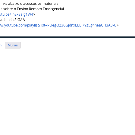
links abaixo e acessos os materiais:
s sobre o Ensino Remoto Emergencial
outu.be/_h8x8aIg1W4
>
dades do SIGAA
www.youtube.com/playlist?list=PLlegQ236GjdnxEEEI79z5g4neaCH3A8-U
>
em:
Muriaé