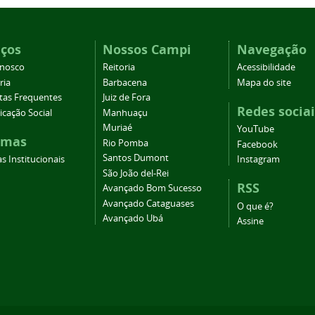
iços
Nossos Campi
Navegação
onosco
Reitoria
Acessibilidade
ria
Barbacena
Mapa do site
tas Frequentes
Juiz de Fora
Redes sociai
cação Social
Manhuaçu
Muriaé
YouTube
emas
Rio Pomba
Facebook
Santos Dumont
s Institucionais
Instagram
São João del-Rei
RSS
Avançado Bom Sucesso
Avançado Cataguases
O que é?
Avançado Ubá
Assine