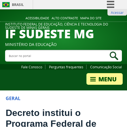
BRASIL
Acessar
Simplifique!
ACESSIBILIDADE
ALTO CONTRASTE
MAPA DO SITE
Comunica BR
INSTITUTO FEDERAL DE EDUCAÇÃO, CIÊNCIA E TECNOLOGIA DO
IF SUDESTE MG
SUDESTE DE MINAS GERAIS
Participe
Acesso à informação
MINISTÉRIO DA EDUCAÇÃO
Legislação
Buscar no portal
Bus
Canais
Fale Conosco
Perguntas frequentes
Comunicação Social
GERAL
Decreto institui o
Programa Federal de