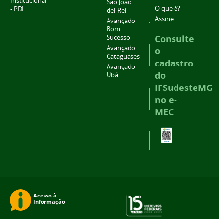
Institucional
São João
O que é?
- PDI
del-Rei
Assine
Avançado
Bom
Consulte
Sucesso
Avançado
o
Cataguases
cadastro
Avançado
do
Ubá
IFSudesteMG
no e-
MEC