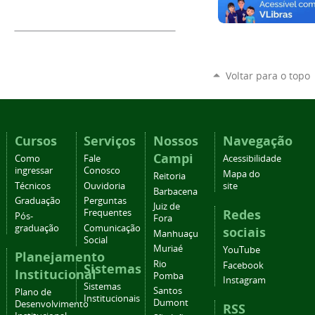
Voltar para o topo
Cursos
Serviços
Nossos
Navegação
Campi
Como
Fale
Acessibilidade
ingressar
Conosco
Mapa do
Reitoria
Técnicos
Ouvidoria
site
Barbacena
Graduação
Perguntas
Juiz de
Redes
Frequentes
Pós-
Fora
graduação
Comunicação
sociais
Manhuaçu
Social
Muriaé
YouTube
Planejamento
Rio
Facebook
Sistemas
Institucional
Pomba
Instagram
Sistemas
Santos
Plano de
Institucionais
Dumont
Desenvolvimento
RSS