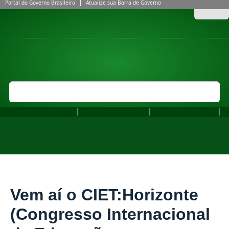
Portal do Governo Brasileiro
Atualize sua Barra de Governo
Acessar
ACESSIBILIDADE
ALTO CONTRASTE
MAPA DO SITE
INSTITUTO FEDERAL DE EDUCAÇÃO, CIÊNCIA E TECNOLOGIA DO
SUDESTE DE MINAS GERAIS
IF SUDESTE MG
MINISTÉRIO DA EDUCAÇÃO
Buscar no portal
Bus
Fale Conosco
Perguntas frequentes
Comunicação Social
GERAL
Vem aí o CIET:Horizonte
(Congresso Internacional