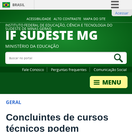
BRASIL
Acessar
Simplifique!
ACESSIBILIDADE
ALTO CONTRASTE
MAPA DO SITE
Comunica BR
INSTITUTO FEDERAL DE EDUCAÇÃO, CIÊNCIA E TECNOLOGIA DO
IF SUDESTE MG
SUDESTE DE MINAS GERAIS
Participe
Acesso à informação
MINISTÉRIO DA EDUCAÇÃO
Legislação
Buscar no portal
Bus
Canais
Fale Conosco
Perguntas frequentes
Comunicação Social
GERAL
Concluintes de cursos
técnicos podem