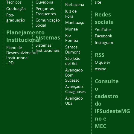
Técnicos
Ouvidoria
site
Barbacena
Graduação
Perguntas
Juiz de
Redes
Frequentes
Pós-
Fora
graduação
Comunicação
sociais
Manhuaçu
Social
Muriaé
YouTube
Planejamento
Rio
Facebook
Sistemas
Institucional
Pomba
Instagram
Sistemas
Santos
Plano de
Institucionais
Dumont
Desenvolvimento
RSS
Institucional
São João
O que é?
- PDI
del-Rei
Assine
Avançado
Bom
Consulte
Sucesso
Avançado
o
Cataguases
cadastro
Avançado
do
Ubá
IFSudesteMG
no e-
MEC