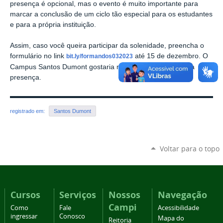
presença é opcional, mas o evento é muito importante para
marcar a conclusão de um ciclo tão especial para os estudantes
e para a própria instituição.
Assim, caso você queira participar da solenidade, preencha o
formulário no link
até 15 de dezembro. O
bit.ly/formandos032023
Campus Santos Dumont gostaria muito de contar com sua
presença.
registrado em:
Santos Dumont
Voltar para o topo
Cursos
Serviços
Nossos
Navegação
Campi
Como
Fale
Acessibilidade
ingressar
Conosco
Mapa do
Reitoria