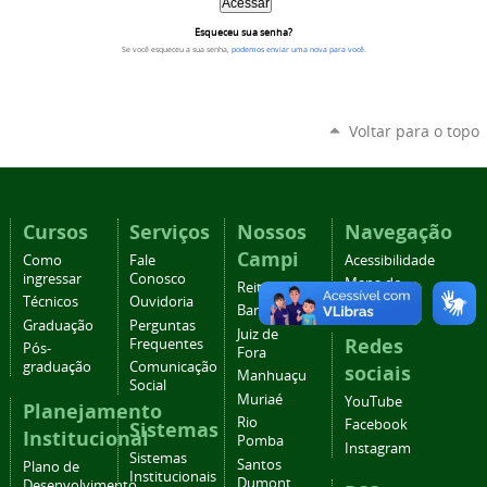
Esqueceu sua senha?
Se você esqueceu a sua senha,
podemos enviar uma nova para você
.
Voltar para o topo
Cursos
Serviços
Nossos
Navegação
Campi
Como
Fale
Acessibilidade
ingressar
Conosco
Mapa do
Reitoria
Técnicos
Ouvidoria
site
Barbacena
Graduação
Perguntas
Juiz de
Redes
Frequentes
Pós-
Fora
graduação
Comunicação
sociais
Manhuaçu
Social
Muriaé
YouTube
Planejamento
Rio
Facebook
Sistemas
Institucional
Pomba
Instagram
Sistemas
Santos
Plano de
Institucionais
Dumont
Desenvolvimento