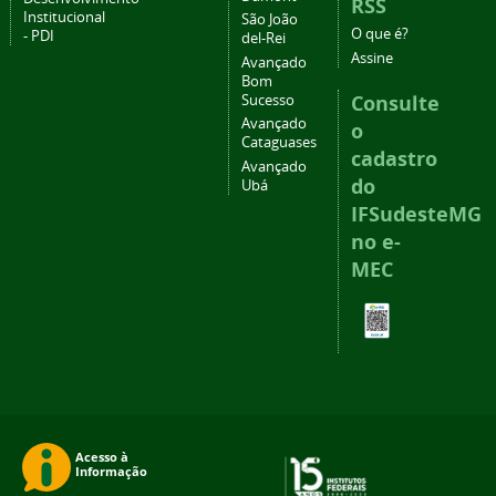
RSS
Institucional
São João
O que é?
- PDI
del-Rei
Assine
Avançado
Bom
Consulte
Sucesso
Avançado
o
Cataguases
cadastro
Avançado
do
Ubá
IFSudesteMG
no e-
MEC