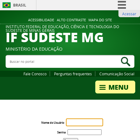
BRASIL
Acessar
Simplifique!
ACESSIBILIDADE
ALTO CONTRASTE
MAPA DO SITE
Comunica BR
INSTITUTO FEDERAL DE EDUCAÇÃO, CIÊNCIA E TECNOLOGIA DO
IF SUDESTE MG
SUDESTE DE MINAS GERAIS
Participe
Acesso à informação
MINISTÉRIO DA EDUCAÇÃO
Legislação
Buscar no portal
Bus
Canais
Fale Conosco
Perguntas frequentes
Comunicação Social
Nome do Usuário
Senha