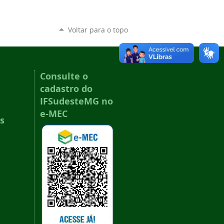
Voltar para o topo
Consulte o
cadastro do
IFSudesteMG no
e-MEC
s