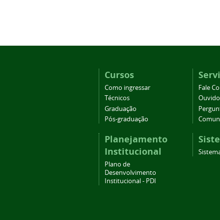
Cursos
Serv
Como ingressar
Fale C
Técnicos
Ouvido
Graduação
Pergun
Pós-graduação
Comuni
Planejamento
Sist
Institucional
Sistema
Plano de
Desenvolvimento
Institucional - PDI