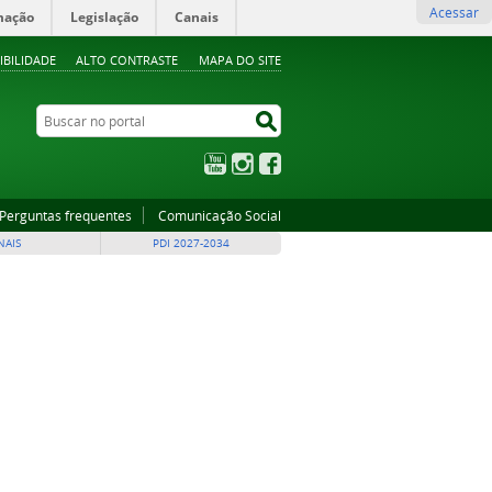
Acessar
mação
Legislação
Canais
IBILIDADE
ALTO CONTRASTE
MAPA DO SITE
Buscar no portal
Buscar no portal
YouTube
Instagram
Facebook
Perguntas frequentes
Comunicação Social
NAIS
PDI 2027-2034