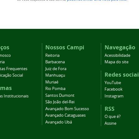
iços
Nossos Campi
Navegação
onosco
Reitoria
Acessibilidade
ria
Barbacena
Mapa do site
tas Frequentes
Juiz de Fora
Redes sociai
cação Social
Manhuaçu
Muriaé
YouTube
emas
Rio Pomba
Facebook
Santos Dumont
s Institucionais
Instagram
São João del-Rei
RSS
Avançado Bom Sucesso
Avançado Cataguases
O que é?
Avançado Ubá
Assine