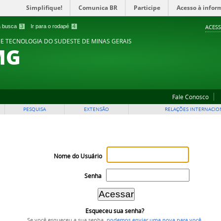
Simplifique!
Comunica BR
Participe
Acesso à infor
 a busca
3
Ir para o rodapé
4
ACESS
 E TECNOLOGIA DO SUDESTE DE MINAS GERAIS
MG
Fale Conosco
PESQUISA
EXTENSÃO
RELAÇÕES INTERNACIO
Nome do Usuário
Senha
Esqueceu sua senha?
Se você esqueceu a sua senha,
podemos enviar uma nova para você
.