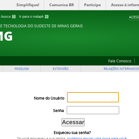
Simplifique!
Comunica BR
Participe
Acesso à infor
 a busca
3
Ir para o rodapé
4
ACESS
 E TECNOLOGIA DO SUDESTE DE MINAS GERAIS
MG
Fale Conosco
PESQUISA
EXTENSÃO
RELAÇÕES INTERNACIO
Nome do Usuário
Senha
Esqueceu sua senha?
Se você esqueceu a sua senha,
podemos enviar uma nova para você
.