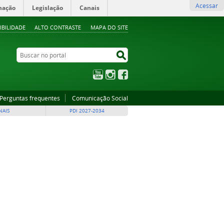
Acessar
mação
Legislação
Canais
IBILIDADE
ALTO CONTRASTE
MAPA DO SITE
Buscar no portal
Buscar no portal
YouTube
Instagram
Facebook
Perguntas frequentes
Comunicação Social
NAIS
PDI 2027-2034