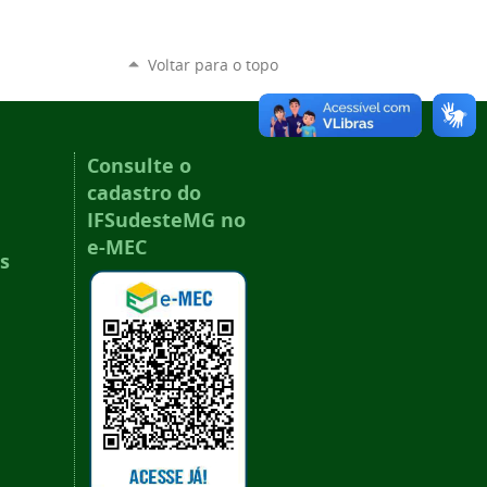
Voltar para o topo
Consulte o
cadastro do
IFSudesteMG no
e-MEC
s