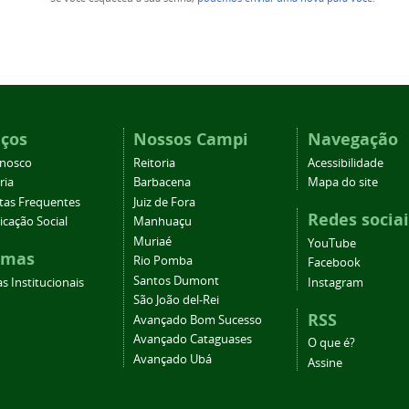
iços
Nossos Campi
Navegação
onosco
Reitoria
Acessibilidade
ria
Barbacena
Mapa do site
tas Frequentes
Juiz de Fora
Redes sociai
cação Social
Manhuaçu
Muriaé
YouTube
emas
Rio Pomba
Facebook
Santos Dumont
s Institucionais
Instagram
São João del-Rei
RSS
Avançado Bom Sucesso
Avançado Cataguases
O que é?
Avançado Ubá
Assine