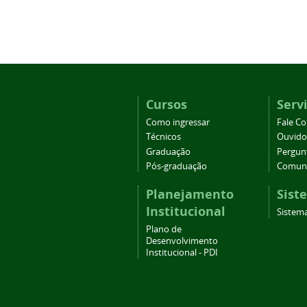
Cursos
Serv
Como ingressar
Fale C
Técnicos
Ouvido
Graduação
Pergun
Pós-graduação
Comuni
Planejamento
Sist
Institucional
Sistema
Plano de
Desenvolvimento
Institucional - PDI