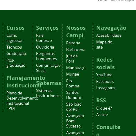
Cursos
Serviços
Nossos
Navegação
Campi
Como
Fale
Acessibilidade
ingressar
Conosco
Mapa do
Reitoria
Técnicos
Ouvidoria
site
Barbacena
Graduação
Perguntas
Juiz de
Redes
Frequentes
Pós-
Fora
graduação
Comunicação
sociais
Manhuaçu
Social
Muriaé
YouTube
Planejamento
Rio
Facebook
Sistemas
Institucional
Pomba
Instagram
Sistemas
Santos
Plano de
Institucionais
Dumont
Desenvolvimento
RSS
Institucional
São João
O que é?
- PDI
del-Rei
Assine
Avançado
Bom
Consulte
Sucesso
Avançado
o