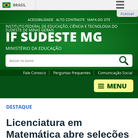
BRASIL
Acessar
Simplifique!
ACESSIBILIDADE
ALTO CONTRASTE
MAPA DO SITE
Comunica BR
INSTITUTO FEDERAL DE EDUCAÇÃO, CIÊNCIA E TECNOLOGIA DO
IF SUDESTE MG
SUDESTE DE MINAS GERAIS
Participe
Acesso à informação
MINISTÉRIO DA EDUCAÇÃO
Legislação
Buscar no portal
Bus
Canais
Fale Conosco
Perguntas frequentes
Comunicação Social
DESTAQUE
Licenciatura em
Matemática abre seleções