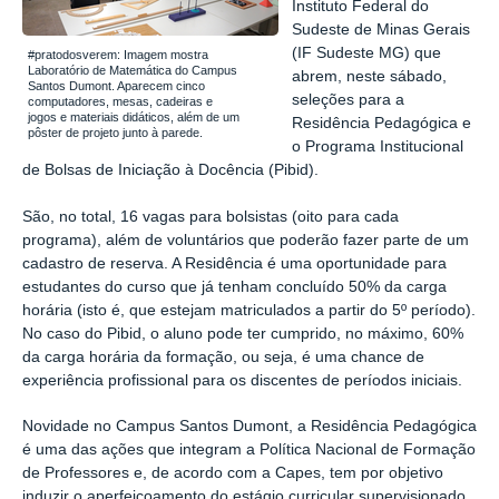
Instituto Federal do
Sudeste de Minas Gerais
(IF Sudeste MG) que
#pratodosverem: Imagem mostra
Laboratório de Matemática do Campus
abrem, neste sábado,
Santos Dumont. Aparecem cinco
seleções para a
computadores, mesas, cadeiras e
jogos e materiais didáticos, além de um
Residência Pedagógica e
pôster de projeto junto à parede.
o
Programa Institucional
de Bolsas de Iniciação à Docência (Pibid).
São, no total, 16 vagas para bolsistas (oito para cada
programa), além de voluntários que poderão fazer parte de um
cadastro de reserva. A Residência é uma oportunidade para
estudantes do curso que já tenham concluído 50% da carga
horária (isto é, que estejam matriculados a partir do 5º período).
No caso do Pibid, o aluno pode ter cumprido, no máximo, 60%
da carga horária da formação, ou seja, é uma chance de
experiência profissional para os discentes de períodos iniciais.
Novidade no Campus Santos Dumont, a Residência Pedagógica
é uma das ações que integram a Política Nacional de Formação
de Professores e, de acordo com a Capes, tem por objetivo
induzir o aperfeiçoamento do estágio curricular supervisionado