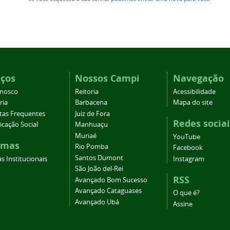
iços
Nossos Campi
Navegação
onosco
Reitoria
Acessibilidade
ria
Barbacena
Mapa do site
tas Frequentes
Juiz de Fora
Redes sociai
cação Social
Manhuaçu
Muriaé
YouTube
emas
Rio Pomba
Facebook
Santos Dumont
s Institucionais
Instagram
São João del-Rei
RSS
Avançado Bom Sucesso
Avançado Cataguases
O que é?
Avançado Ubá
Assine