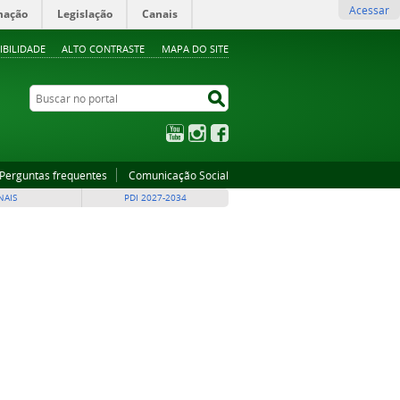
Acessar
mação
Legislação
Canais
IBILIDADE
ALTO CONTRASTE
MAPA DO SITE
Buscar no portal
Buscar no portal
YouTube
Instagram
Facebook
Perguntas frequentes
Comunicação Social
NAIS
PDI 2027-2034