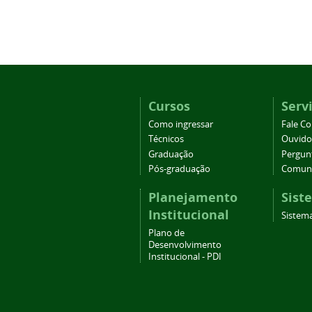
Cursos
Serv
Como ingressar
Fale C
Técnicos
Ouvido
Graduação
Pergun
Pós-graduação
Comuni
Planejamento
Sist
Institucional
Sistema
Plano de
Desenvolvimento
Institucional - PDI