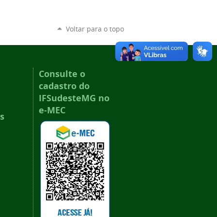
Voltar para o topo
Consulte o
cadastro do
IFSudesteMG no
e-MEC
s