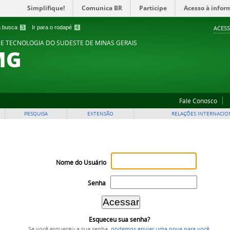
Simplifique!
Comunica BR
Participe
Acesso à infor
 a busca
3
Ir para o rodapé
4
ACESS
 E TECNOLOGIA DO SUDESTE DE MINAS GERAIS
MG
Fale Conosco
PESQUISA
EXTENSÃO
RELAÇÕES INTERNACIO
Nome do Usuário
Senha
Esqueceu sua senha?
Se você esqueceu a sua senha,
podemos enviar uma nova para você
.