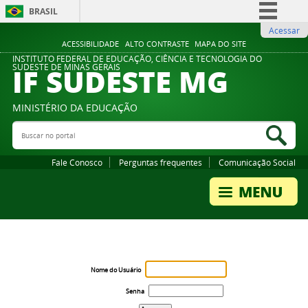
BRASIL
Acessar
Simplifique!
ACESSIBILIDADE
ALTO CONTRASTE
MAPA DO SITE
Comunica BR
INSTITUTO FEDERAL DE EDUCAÇÃO, CIÊNCIA E TECNOLOGIA DO
IF SUDESTE MG
SUDESTE DE MINAS GERAIS
Participe
Acesso à informação
MINISTÉRIO DA EDUCAÇÃO
Legislação
Buscar no portal
Bus
Canais
Fale Conosco
Perguntas frequentes
Comunicação Social
Nome do Usuário
Senha