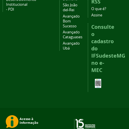
RSS
Institucional
São João
O que é?
- PDI
del-Rei
Assine
Avançado
Bom
Consulte
Sucesso
Avançado
o
Cataguases
cadastro
Avançado
do
Ubá
IFSudesteMG
no e-
MEC