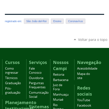
registrado em:
São João del-Rei
Ensino
Coronavírus
Voltar para o topo
Cursos
Serviços
Nossos
Navegação
Campi
Como
Fale
Acessibilidade
ingressar
Conosco
Mapa do
Reitoria
Técnicos
Ouvidoria
site
Barbacena
Graduação
Perguntas
Juiz de
Redes
Frequentes
Pós-
Fora
graduação
Comunicação
sociais
Manhuaçu
Social
Muriaé
YouTube
Planejamento
Rio
Facebook
Sistemas
Institucional