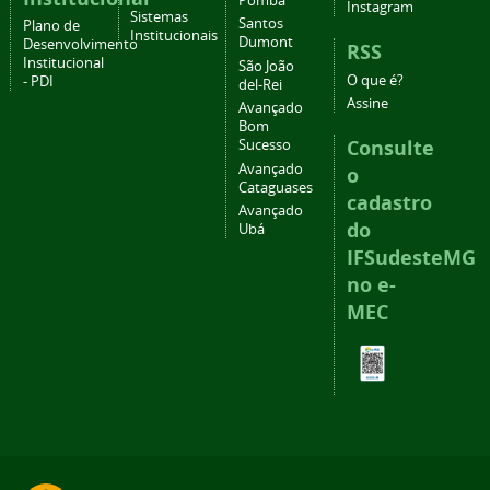
Pomba
Instagram
Sistemas
Santos
Plano de
Institucionais
Dumont
Desenvolvimento
RSS
Institucional
São João
O que é?
- PDI
del-Rei
Assine
Avançado
Bom
Consulte
Sucesso
Avançado
o
Cataguases
cadastro
Avançado
do
Ubá
IFSudesteMG
no e-
MEC