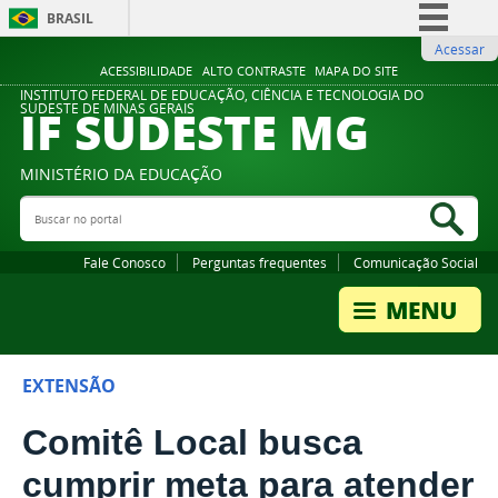
BRASIL
Acessar
Simplifique!
ACESSIBILIDADE
ALTO CONTRASTE
MAPA DO SITE
Comunica BR
INSTITUTO FEDERAL DE EDUCAÇÃO, CIÊNCIA E TECNOLOGIA DO
IF SUDESTE MG
SUDESTE DE MINAS GERAIS
Participe
Acesso à informação
MINISTÉRIO DA EDUCAÇÃO
Legislação
Buscar no portal
Bus
Canais
Fale Conosco
Perguntas frequentes
Comunicação Social
EXTENSÃO
Comitê Local busca
cumprir meta para atender