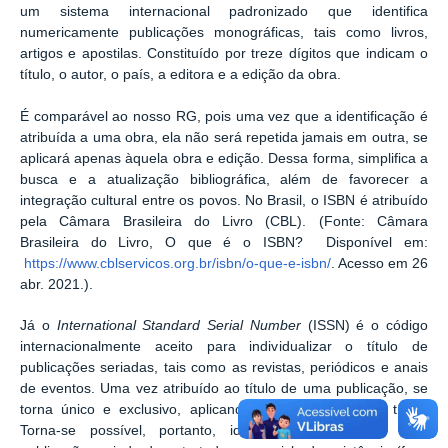
um sistema internacional padronizado que identifica
numericamente publicações monográficas, tais como livros,
artigos e apostilas. Constituído por treze dígitos que indicam o
título, o autor, o país, a editora e a edição da obra.
É comparável ao nosso RG, pois uma vez que a identificação é
atribuída a uma obra, ela não será repetida jamais em outra, se
aplicará apenas àquela obra e edição. Dessa forma, simplifica a
busca e a atualização bibliográfica, além de favorecer a
integração cultural entre os povos. No Brasil, o ISBN é atribuído
pela Câmara Brasileira do Livro (CBL). (Fonte: Câmara
Brasileira do Livro, O que é o ISBN? Disponível em:
https://www.cblservicos.org.br/isbn/o-que-e-isbn/
. Acesso em 26
abr. 2021.).
Já o
International Standard Serial Number
(ISSN) é o código
internacionalmente aceito para individualizar o título de
publicações seriadas, tais como as revistas, periódicos e anais
de eventos. Uma vez atribuído ao título de uma publicação, se
torna único e exclusivo, aplicando-se somente àquele título.
Torna-se possível, portanto, identificar o título de uma