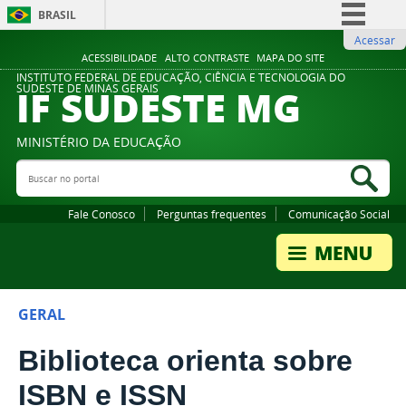
BRASIL
Acessar
Simplifique!
ACESSIBILIDADE
ALTO CONTRASTE
MAPA DO SITE
Comunica BR
INSTITUTO FEDERAL DE EDUCAÇÃO, CIÊNCIA E TECNOLOGIA DO
IF SUDESTE MG
SUDESTE DE MINAS GERAIS
Participe
Acesso à informação
MINISTÉRIO DA EDUCAÇÃO
Legislação
Buscar no portal
Bus
Canais
Fale Conosco
Perguntas frequentes
Comunicação Social
GERAL
Biblioteca orienta sobre
ISBN e ISSN