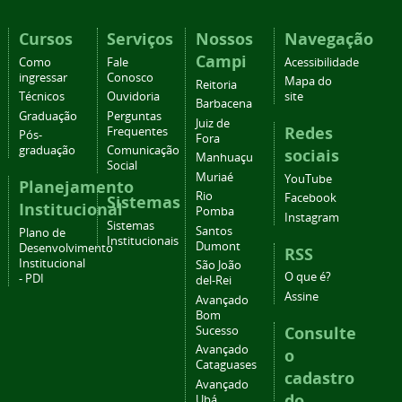
Cursos
Serviços
Nossos
Navegação
Campi
Como
Fale
Acessibilidade
ingressar
Conosco
Mapa do
Reitoria
Técnicos
Ouvidoria
site
Barbacena
Graduação
Perguntas
Juiz de
Redes
Frequentes
Pós-
Fora
graduação
Comunicação
sociais
Manhuaçu
Social
Muriaé
YouTube
Planejamento
Rio
Facebook
Sistemas
Institucional
Pomba
Instagram
Sistemas
Santos
Plano de
Institucionais
Dumont
Desenvolvimento
RSS
Institucional
São João
O que é?
- PDI
del-Rei
Assine
Avançado
Bom
Consulte
Sucesso
Avançado
o
Cataguases
cadastro
Avançado
do
Ubá