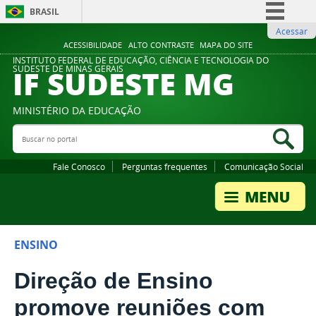
BRASIL
Acessar
Simplifique!
ACESSIBILIDADE
ALTO CONTRASTE
MAPA DO SITE
Comunica BR
INSTITUTO FEDERAL DE EDUCAÇÃO, CIÊNCIA E TECNOLOGIA DO
IF SUDESTE MG
SUDESTE DE MINAS GERAIS
Participe
Acesso à informação
MINISTÉRIO DA EDUCAÇÃO
Legislação
Buscar no portal
Bus
Canais
Fale Conosco
Perguntas frequentes
Comunicação Social
ENSINO
Direção de Ensino
promove reuniões com