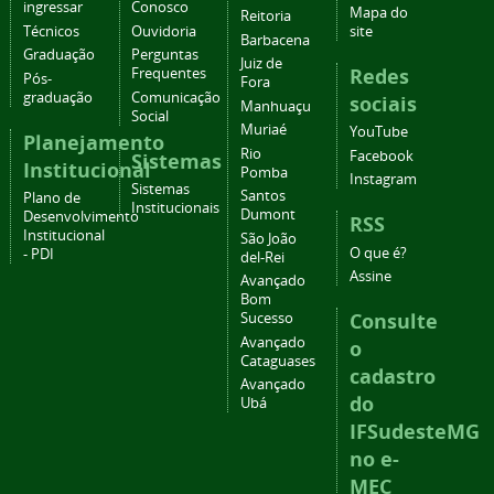
ingressar
Conosco
Mapa do
Reitoria
Técnicos
Ouvidoria
site
Barbacena
Graduação
Perguntas
Juiz de
Redes
Frequentes
Pós-
Fora
graduação
Comunicação
sociais
Manhuaçu
Social
Muriaé
YouTube
Planejamento
Rio
Facebook
Sistemas
Institucional
Pomba
Instagram
Sistemas
Santos
Plano de
Institucionais
Dumont
Desenvolvimento
RSS
Institucional
São João
O que é?
- PDI
del-Rei
Assine
Avançado
Bom
Consulte
Sucesso
Avançado
o
Cataguases
cadastro
Avançado
do
Ubá
IFSudesteMG
no e-
MEC