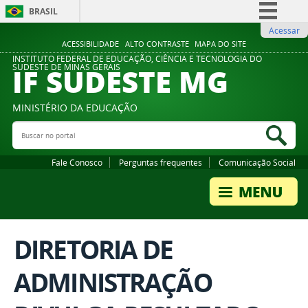
BRASIL
Acessar
Simplifique!
ACESSIBILIDADE
ALTO CONTRASTE
MAPA DO SITE
Comunica BR
INSTITUTO FEDERAL DE EDUCAÇÃO, CIÊNCIA E TECNOLOGIA DO
IF SUDESTE MG
SUDESTE DE MINAS GERAIS
Participe
Acesso à informação
MINISTÉRIO DA EDUCAÇÃO
Legislação
Buscar no portal
Bus
Canais
Fale Conosco
Perguntas frequentes
Comunicação Social
DIRETORIA DE
ADMINISTRAÇÃO