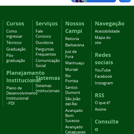
Cursos
Serviços
Nossos
Navegação
Campi
Como
Fale
Acessibilidade
ingressar
Conosco
Mapa do
Reitoria
Técnicos
Ouvidoria
site
Barbacena
Graduação
Perguntas
Juiz de
Redes
Frequentes
Pós-
Fora
graduação
Comunicação
sociais
Manhuaçu
Social
Muriaé
YouTube
Planejamento
Rio
Facebook
Sistemas
Institucional
Pomba
Instagram
Sistemas
Santos
Plano de
Institucionais
Dumont
Desenvolvimento
RSS
Institucional
São João
O que é?
- PDI
del-Rei
Assine
Avançado
Bom
Consulte
Sucesso
Avançado
o
Cataguases