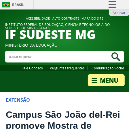
BRASIL
Acessar
Simplifique!
ACESSIBILIDADE
ALTO CONTRASTE
MAPA DO SITE
Comunica BR
INSTITUTO FEDERAL DE EDUCAÇÃO, CIÊNCIA E TECNOLOGIA DO
IF SUDESTE MG
SUDESTE DE MINAS GERAIS
Participe
Acesso à informação
MINISTÉRIO DA EDUCAÇÃO
Legislação
Buscar no portal
Bus
Canais
Fale Conosco
Perguntas frequentes
Comunicação Social
EXTENSÃO
Campus São João del-Rei
promove Mostra de