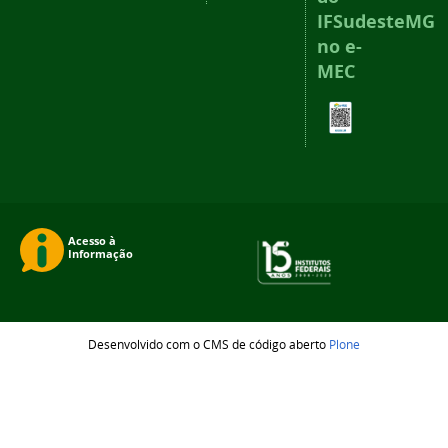
IFSudesteMG
no e-
MEC
Desenvolvido com o CMS de código aberto
Plone