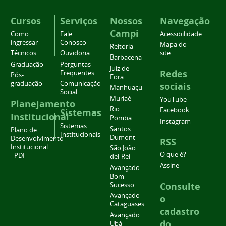
Cursos
Serviços
Nossos
Navegação
Campi
Como
Fale
Acessibilidade
ingressar
Conosco
Mapa do
Reitoria
Técnicos
Ouvidoria
site
Barbacena
Graduação
Perguntas
Juiz de
Redes
Frequentes
Pós-
Fora
graduação
Comunicação
sociais
Manhuaçu
Social
Muriaé
YouTube
Planejamento
Rio
Facebook
Sistemas
Institucional
Pomba
Instagram
Sistemas
Santos
Plano de
Institucionais
Dumont
Desenvolvimento
RSS
Institucional
São João
O que é?
- PDI
del-Rei
Assine
Avançado
Bom
Consulte
Sucesso
Avançado
o
Cataguases
cadastro
Avançado
do
Ubá