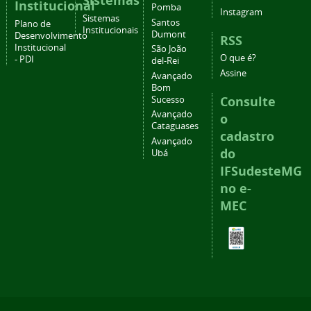
Sistemas
Institucional
Pomba
Instagram
Sistemas
Santos
Plano de
Institucionais
Dumont
Desenvolvimento
RSS
Institucional
São João
O que é?
- PDI
del-Rei
Assine
Avançado
Bom
Consulte
Sucesso
Avançado
o
Cataguases
cadastro
Avançado
do
Ubá
IFSudesteMG
no e-
MEC