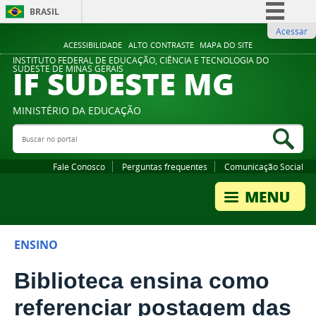
BRASIL
Acessar
Simplifique!
ACESSIBILIDADE
ALTO CONTRASTE
MAPA DO SITE
Comunica BR
INSTITUTO FEDERAL DE EDUCAÇÃO, CIÊNCIA E TECNOLOGIA DO
IF SUDESTE MG
SUDESTE DE MINAS GERAIS
Participe
Acesso à informação
MINISTÉRIO DA EDUCAÇÃO
Legislação
Buscar no portal
Bus
Canais
Fale Conosco
Perguntas frequentes
Comunicação Social
ENSINO
Biblioteca ensina como
referenciar postagem das