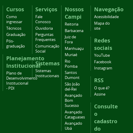
Cursos
Serviços
Nossos
Navegação
Campi
Como
Fale
Acessibilidade
ingressar
Conosco
Mapa do
Reitoria
Técnicos
Ouvidoria
site
Barbacena
Graduação
Perguntas
Juiz de
Redes
Frequentes
Pós-
Fora
graduação
Comunicação
sociais
Manhuaçu
Social
Muriaé
YouTube
Planejamento
Rio
Facebook
Sistemas
Institucional
Pomba
Instagram
Sistemas
Santos
Plano de
Institucionais
Dumont
Desenvolvimento
RSS
Institucional
São João
O que é?
- PDI
del-Rei
Assine
Avançado
Bom
Consulte
Sucesso
Avançado
o
Cataguases
cadastro
Avançado
do
Ubá