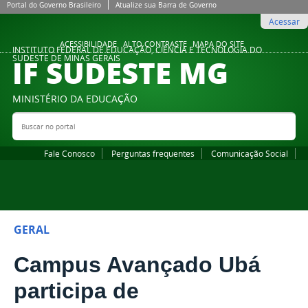
Portal do Governo Brasileiro
Atualize sua Barra de Governo
Acessar
ACESSIBILIDADE
ALTO CONTRASTE
MAPA DO SITE
INSTITUTO FEDERAL DE EDUCAÇÃO, CIÊNCIA E TECNOLOGIA DO
IF SUDESTE MG
SUDESTE DE MINAS GERAIS
MINISTÉRIO DA EDUCAÇÃO
Buscar no portal
Bus
Fale Conosco
Perguntas frequentes
Comunicação Social
GERAL
Campus Avançado Ubá
participa de