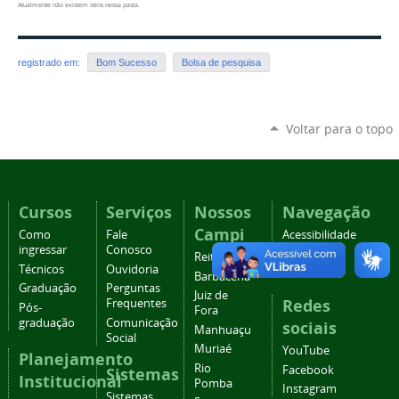
Atualmente não existem itens nessa pasta.
registrado em:
Bom Sucesso
Bolsa de pesquisa
Voltar para o topo
Cursos
Serviços
Nossos
Navegação
Campi
Como
Fale
Acessibilidade
ingressar
Conosco
Mapa do
Reitoria
Técnicos
Ouvidoria
site
Barbacena
Graduação
Perguntas
Juiz de
Redes
Frequentes
Pós-
Fora
graduação
Comunicação
sociais
Manhuaçu
Social
Muriaé
YouTube
Planejamento
Rio
Facebook
Sistemas
Institucional
Pomba
Instagram
Sistemas