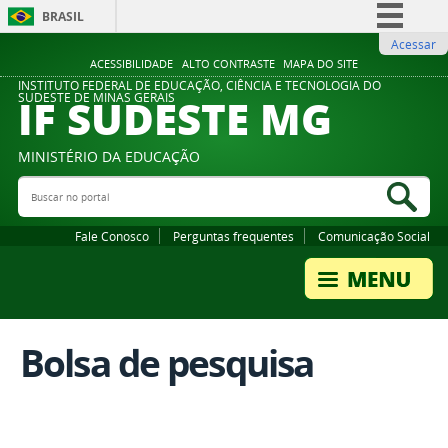
BRASIL
Acessar
Simplifique!
ACESSIBILIDADE
ALTO CONTRASTE
MAPA DO SITE
Comunica BR
INSTITUTO FEDERAL DE EDUCAÇÃO, CIÊNCIA E TECNOLOGIA DO
IF SUDESTE MG
SUDESTE DE MINAS GERAIS
Participe
Acesso à informação
MINISTÉRIO DA EDUCAÇÃO
Legislação
Buscar no portal
Bus
Canais
Fale Conosco
Perguntas frequentes
Comunicação Social
Bolsa de pesquisa