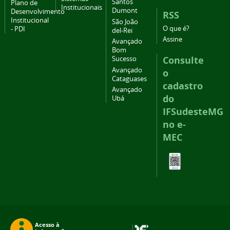
Santos
Plano de
Institucionais
Dumont
Desenvolvimento
RSS
Institucional
São João
O que é?
- PDI
del-Rei
Assine
Avançado
Bom
Consulte
Sucesso
Avançado
o
Cataguases
cadastro
Avançado
do
Ubá
IFSudesteMG
no e-
MEC