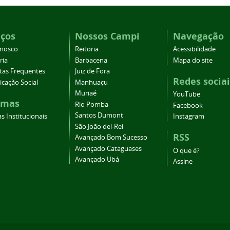
iços
Nossos Campi
Navegação
onosco
Reitoria
Acessibilidade
ria
Barbacena
Mapa do site
tas Frequentes
Juiz de Fora
Redes sociai
cação Social
Manhuaçu
Muriaé
YouTube
emas
Rio Pomba
Facebook
Santos Dumont
s Institucionais
Instagram
São João del-Rei
RSS
Avançado Bom Sucesso
Avançado Cataguases
O que é?
Avançado Ubá
Assine