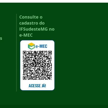
Consulte o
cadastro do
IFSudesteMG no
e-MEC
s