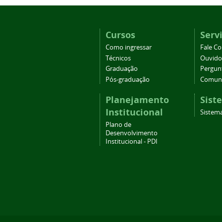
Cursos
Serv
Como ingressar
Fale C
Técnicos
Ouvido
Graduação
Pergun
Pós-graduação
Comuni
Planejamento
Sist
Institucional
Sistema
Plano de
Desenvolvimento
Institucional - PDI