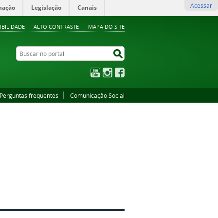
Acessar
mação
Legislação
Canais
IBILIDADE
ALTO CONTRASTE
MAPA DO SITE
Buscar no portal
Buscar no portal
YouTube
Instagram
Facebook
Perguntas frequentes
Comunicação Social