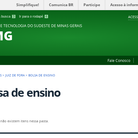
Simplifique!
Comunica BR
Participe
Acesso à infor
 a busca
3
Ir para o rodapé
4
ACESS
 E TECNOLOGIA DO SUDESTE DE MINAS GERAIS
MG
Fale Conosco
S
>
JUIZ DE FORA
>
BOLSA DE ENSINO
sa de ensino
não existem itens nessa pasta.