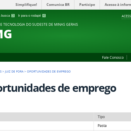
Simplifique!
Comunica BR
Participe
Acesso à infor
 a busca
3
Ir para o rodapé
4
ACESS
 E TECNOLOGIA DO SUDESTE DE MINAS GERAIS
MG
Fale Conosco
S
>
JUIZ DE FORA
>
OPORTUNIDADES DE EMPREGO
rtunidades de emprego
Tipo
Pasta