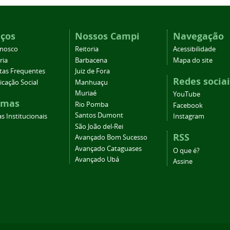
iços
Nossos Campi
Navegação
onosco
Reitoria
Acessibilidade
ria
Barbacena
Mapa do site
tas Frequentes
Juiz de Fora
Redes sociai
cação Social
Manhuaçu
Muriaé
YouTube
emas
Rio Pomba
Facebook
Santos Dumont
s Institucionais
Instagram
São João del-Rei
RSS
Avançado Bom Sucesso
Avançado Cataguases
O que é?
Avançado Ubá
Assine