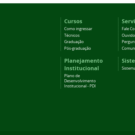
Cursos
Serv
Como ingressar
Fale C
Técnicos
Ouvido
Graduação
Pergun
Pós-graduação
Comuni
Planejamento
Sist
Institucional
Sistema
Plano de
Desenvolvimento
Institucional - PDI