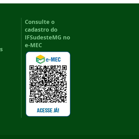
Consulte o
cadastro do
IFSudesteMG no
e-MEC
s