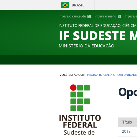
BRASIL
Ir para o conteúdo
1
Ir para o menu
2
Ir para
INSTITUTO FEDERAL DE EDUCAÇÃO, CIÊNCIA
IF SUDESTE 
MINISTÉRIO DA EDUCAÇÃO
VOCÊ ESTÁ AQUI:
PÁGINA INICIAL
>
OPORTUNIDADE
Opo
Título
2019