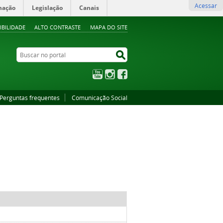
Acessar
mação
Legislação
Canais
IBILIDADE
ALTO CONTRASTE
MAPA DO SITE
Buscar no portal
Buscar no portal
YouTube
Instagram
Facebook
Perguntas frequentes
Comunicação Social