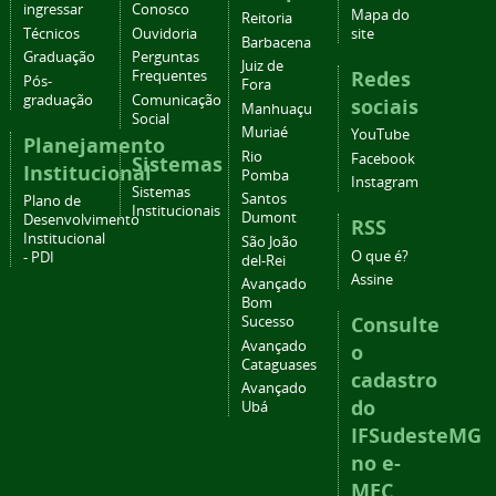
ingressar
Conosco
Mapa do
Reitoria
Técnicos
Ouvidoria
site
Barbacena
Graduação
Perguntas
Juiz de
Redes
Frequentes
Pós-
Fora
graduação
Comunicação
sociais
Manhuaçu
Social
Muriaé
YouTube
Planejamento
Rio
Facebook
Sistemas
Institucional
Pomba
Instagram
Sistemas
Santos
Plano de
Institucionais
Dumont
Desenvolvimento
RSS
Institucional
São João
O que é?
- PDI
del-Rei
Assine
Avançado
Bom
Consulte
Sucesso
Avançado
o
Cataguases
cadastro
Avançado
do
Ubá
IFSudesteMG
no e-
MEC