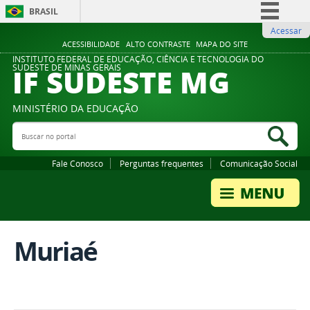
BRASIL
Acessar
Simplifique!
ACESSIBILIDADE
ALTO CONTRASTE
MAPA DO SITE
Comunica BR
INSTITUTO FEDERAL DE EDUCAÇÃO, CIÊNCIA E TECNOLOGIA DO
IF SUDESTE MG
SUDESTE DE MINAS GERAIS
Participe
Acesso à informação
MINISTÉRIO DA EDUCAÇÃO
Legislação
Buscar no portal
Bus
Canais
Fale Conosco
Perguntas frequentes
Comunicação Social
Muriaé