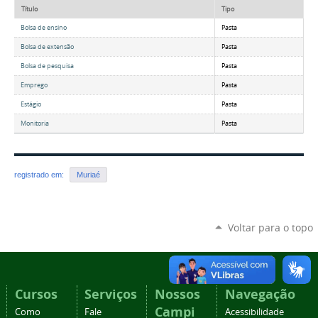
Título
Tipo
Bolsa de ensino
Pasta
Bolsa de extensão
Pasta
Bolsa de pesquisa
Pasta
Emprego
Pasta
Estágio
Pasta
Monitoria
Pasta
registrado em:
Muriaé
Voltar para o topo
Cursos
Serviços
Nossos
Navegação
Campi
Como
Fale
Acessibilidade