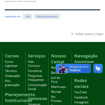
Atualmente não existem itens nessa pasta.
registrado em:
Ubá
Bolsa de pesquisa
Voltar para o topo
Cursos
Serviços
Nossos
Navegação
Campi
Como
Fale
Acessibilidade
ingressar
Conosco
Mapa do
Reitoria
Técnicos
Ouvidoria
site
Barbacena
Graduação
Perguntas
Juiz de
Redes
Frequentes
Pós-
Fora
graduação
Comunicação
sociais
Manhuaçu
Social
Muriaé
YouTube
Planejamento
Rio
Facebook
Sistemas
Institucional
Pomba
Instagram
Sistemas