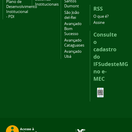
Santos
Plano de
Institucionais
Dumont
Desenvolvimento
RSS
Institucional
São João
O que é?
- PDI
del-Rei
Assine
Avançado
Bom
Consulte
Sucesso
Avançado
o
Cataguases
cadastro
Avançado
do
Ubá
IFSudesteMG
no e-
MEC