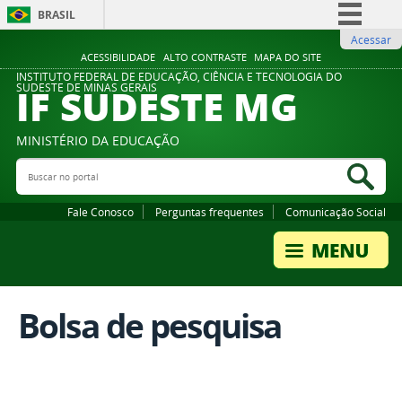
BRASIL
Acessar
Simplifique!
ACESSIBILIDADE
ALTO CONTRASTE
MAPA DO SITE
Comunica BR
INSTITUTO FEDERAL DE EDUCAÇÃO, CIÊNCIA E TECNOLOGIA DO
IF SUDESTE MG
SUDESTE DE MINAS GERAIS
Participe
Acesso à informação
MINISTÉRIO DA EDUCAÇÃO
Legislação
Buscar no portal
Bus
Canais
Fale Conosco
Perguntas frequentes
Comunicação Social
Bolsa de pesquisa