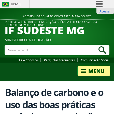
BRASIL
Acessar
Simplifique!
ACESSIBILIDADE
ALTO CONTRASTE
MAPA DO SITE
Comunica BR
INSTITUTO FEDERAL DE EDUCAÇÃO, CIÊNCIA E TECNOLOGIA DO
IF SUDESTE MG
SUDESTE DE MINAS GERAIS
Participe
Acesso à informação
MINISTÉRIO DA EDUCAÇÃO
Legislação
Buscar no portal
Bus
Canais
Fale Conosco
Perguntas frequentes
Comunicação Social
Balanço de carbono e o
uso das boas práticas