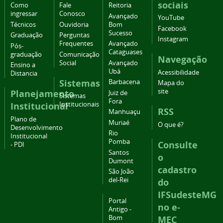
sociais
Como
Fale
Reitoria
ingressar
Conosco
Avançado
YouTube
Técnicos
Ouvidoria
Bom
Facebook
Sucesso
Graduação
Perguntas
Instagram
Frequentes
Avançado
Pós-
Cataguases
graduação
Comunicação
Navegação
Social
Avançado
Ensino a
Ubá
Acessibilidade
Distancia
Sistemas
Barbacena
Mapa do
site
Planejamento
Juiz de
Sistemas
Fora
Institucional
Institucionais
RSS
Manhuaçu
Plano de
Muriaé
O que é?
Desenvolvimento
Rio
Institucional
Pomba
Consulte
- PDI
Santos
o
Dumont
cadastro
São João
del-Rei
do
IFSudesteMG
Portal
no e-
Antigo -
Bom
MEC