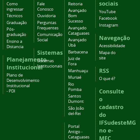
sociais
Como
Fale
Reitoria
ingressar
Conosco
Avançado
YouTube
Técnicos
Ouvidoria
Bom
Facebook
Sucesso
Graduação
Perguntas
Instagram
Frequentes
Avançado
Pós-
Cataguases
graduação
Comunicação
Navegação
Social
Avançado
Ensino a
Ubá
Acessibilidade
Distancia
Sistemas
Barbacena
Mapa do
site
Planejamento
Juiz de
Sistemas
Fora
Institucional
Institucionais
RSS
Manhuaçu
Plano de
Muriaé
O que é?
Desenvolvimento
Rio
Institucional
Pomba
Consulte
- PDI
Santos
o
Dumont
cadastro
São João
del-Rei
do
IFSudesteMG
Portal
no e-
Antigo -
Cataguases
MEC