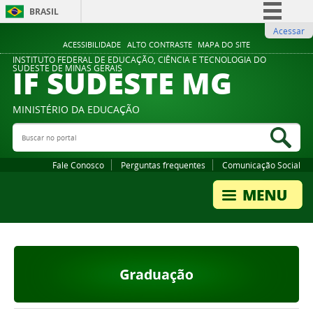
BRASIL
Acessar
Simplifique!
ACESSIBILIDADE
ALTO CONTRASTE
MAPA DO SITE
Comunica BR
INSTITUTO FEDERAL DE EDUCAÇÃO, CIÊNCIA E TECNOLOGIA DO
IF SUDESTE MG
SUDESTE DE MINAS GERAIS
Participe
Acesso à informação
MINISTÉRIO DA EDUCAÇÃO
Legislação
Buscar no portal
Bus
Canais
Fale Conosco
Perguntas frequentes
Comunicação Social