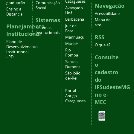
Cataguases
graduação
Comunicação
Navegação
Social
Avançado
Ensino a
Ubá
Acessibilidade
Distancia
Sistemas
Barbacena
Mapa do
site
Planejamento
Juiz de
Sistemas
Fora
Institucional
Institucionais
RSS
Manhuaçu
Plano de
Muriaé
O que é?
Desenvolvimento
Rio
Institucional
Pomba
Consulte
- PDI
Santos
o
Dumont
cadastro
São João
del-Rei
do
IFSudesteMG
Portal
no e-
Antigo -
Cataguases
MEC