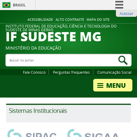
BRASIL
Acessar
Simplifique!
ACESSIBILIDADE
ALTO CONTRASTE
MAPA DO SITE
Comunica BR
INSTITUTO FEDERAL DE EDUCAÇÃO, CIÊNCIA E TECNOLOGIA DO
IF SUDESTE MG
SUDESTE DE MINAS GERAIS
Participe
Acesso à informação
MINISTÉRIO DA EDUCAÇÃO
Legislação
Buscar no portal
Bus
Canais
Fale Conosco
Perguntas frequentes
Comunicação Social
Sistemas Institucionais