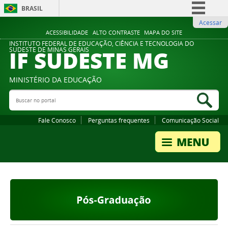
BRASIL
Acessar
Simplifique!
ACESSIBILIDADE
ALTO CONTRASTE
MAPA DO SITE
Comunica BR
INSTITUTO FEDERAL DE EDUCAÇÃO, CIÊNCIA E TECNOLOGIA DO
IF SUDESTE MG
SUDESTE DE MINAS GERAIS
Participe
Acesso à informação
MINISTÉRIO DA EDUCAÇÃO
Legislação
Buscar no portal
Bus
Canais
Fale Conosco
Perguntas frequentes
Comunicação Social