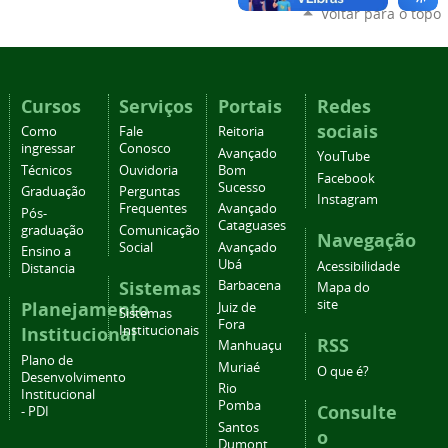
Voltar para o topo
Cursos
Serviços
Portais
Redes
sociais
Como
Fale
Reitoria
ingressar
Conosco
Avançado
YouTube
Técnicos
Ouvidoria
Bom
Facebook
Sucesso
Graduação
Perguntas
Instagram
Frequentes
Avançado
Pós-
Cataguases
graduação
Comunicação
Navegação
Social
Avançado
Ensino a
Ubá
Acessibilidade
Distancia
Sistemas
Barbacena
Mapa do
site
Planejamento
Juiz de
Sistemas
Fora
Institucional
Institucionais
RSS
Manhuaçu
Plano de
Muriaé
O que é?
Desenvolvimento
Rio
Institucional
Pomba
Consulte
- PDI
Santos
o
Dumont