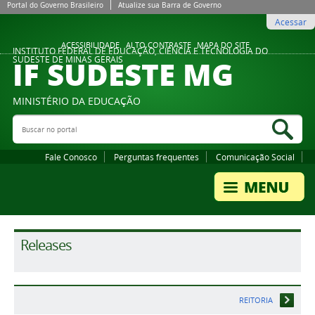
Portal do Governo Brasileiro
Atualize sua Barra de Governo
Acessar
ACESSIBILIDADE
ALTO CONTRASTE
MAPA DO SITE
INSTITUTO FEDERAL DE EDUCAÇÃO, CIÊNCIA E TECNOLOGIA DO
IF SUDESTE MG
SUDESTE DE MINAS GERAIS
MINISTÉRIO DA EDUCAÇÃO
Buscar no portal
Bus
Fale Conosco
Perguntas frequentes
Comunicação Social
Releases
REITORIA