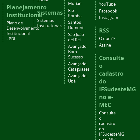
Muriaé
YouTube
Planejamento
Rio
Facebook
Sistemas
Institucional
Pomba
Instagram
Sistemas
Santos
Plano de
Institucionais
Dumont
Desenvolvimento
RSS
Institucional
São João
O que é?
- PDI
del-Rei
Assine
Avançado
Bom
Consulte
Sucesso
Avançado
o
Cataguases
cadastro
Avançado
do
Ubá
IFSudesteMG
no e-
MEC
Consulte
o
cadastro
do
IFSudesteMG
no e-MEC