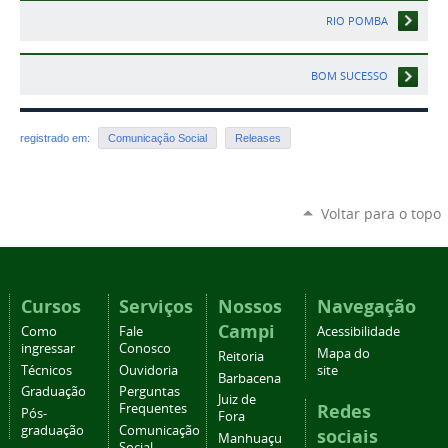
RIO POMBA
BOM SUCESSO
registrado em:
Comunicação Social
Releases
Voltar para o topo
Cursos
Serviços
Nossos
Navegação
Campi
Como
Fale
Acessibilidade
ingressar
Conosco
Mapa do
Reitoria
Técnicos
Ouvidoria
site
Barbacena
Graduação
Perguntas
Juiz de
Redes
Frequentes
Pós-
Fora
graduação
Comunicação
sociais
Manhuaçu
Social