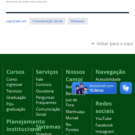
Atualmente não existem itens nessa pasta.
registrado em:
Comunicação Social
Releases
Voltar para o topo
Cursos
Serviços
Nossos
Navegação
Campi
Como
Fale
Acessibilidade
ingressar
Conosco
Mapa do
Reitoria
Técnicos
Ouvidoria
site
Barbacena
Graduação
Perguntas
Juiz de
Redes
Frequentes
Pós-
Fora
graduação
Comunicação
sociais
Manhuaçu
Social
Muriaé
YouTube
Planejamento
Rio
Facebook
Sistemas
Institucional
Pomba
Instagram
Sistemas