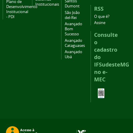
Santos
Plano de
Institucionais
Dumont
Desenvolvimento
RSS
Institucional
São João
O que é?
- PDI
del-Rei
Assine
Avançado
Bom
Consulte
Sucesso
Avançado
o
Cataguases
cadastro
Avançado
do
Ubá
IFSudesteMG
no e-
MEC