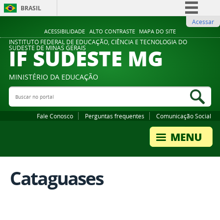
BRASIL
Acessar
Simplifique!
ACESSIBILIDADE
ALTO CONTRASTE
MAPA DO SITE
Comunica BR
INSTITUTO FEDERAL DE EDUCAÇÃO, CIÊNCIA E TECNOLOGIA DO
IF SUDESTE MG
SUDESTE DE MINAS GERAIS
Participe
Acesso à informação
MINISTÉRIO DA EDUCAÇÃO
Legislação
Buscar no portal
Bus
Canais
Fale Conosco
Perguntas frequentes
Comunicação Social
Cataguases