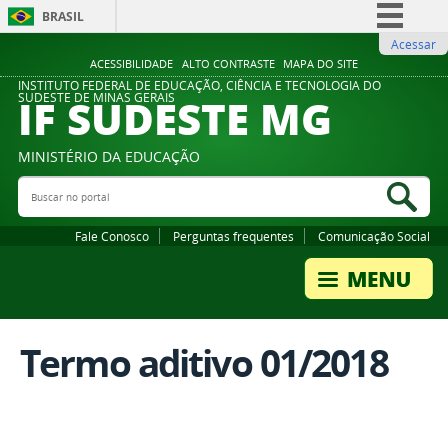
BRASIL
Acessar
Simplifique!
ACESSIBILIDADE
ALTO CONTRASTE
MAPA DO SITE
Comunica BR
INSTITUTO FEDERAL DE EDUCAÇÃO, CIÊNCIA E TECNOLOGIA DO
IF SUDESTE MG
SUDESTE DE MINAS GERAIS
Participe
Acesso à informação
MINISTÉRIO DA EDUCAÇÃO
Legislação
Buscar no portal
Bus
Canais
Fale Conosco
Perguntas frequentes
Comunicação Social
Termo aditivo 01/2018