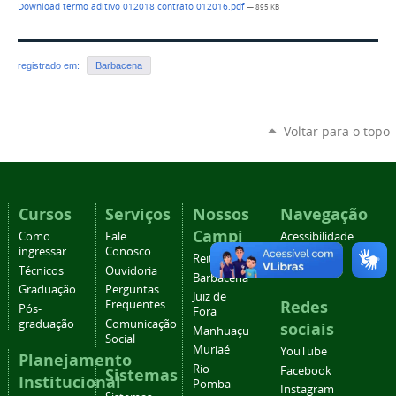
Download termo aditivo 012018 contrato 012016.pdf
— 895 KB
registrado em:
Barbacena
Voltar para o topo
Cursos
Serviços
Nossos
Navegação
Campi
Como
Fale
Acessibilidade
ingressar
Conosco
Mapa do
Reitoria
Técnicos
Ouvidoria
site
Barbacena
Graduação
Perguntas
Juiz de
Redes
Frequentes
Pós-
Fora
graduação
Comunicação
sociais
Manhuaçu
Social
Muriaé
YouTube
Planejamento
Rio
Facebook
Sistemas
Institucional
Pomba
Instagram