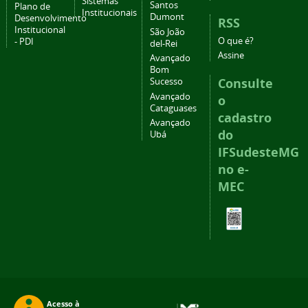
Sistemas
Santos
Plano de
Institucionais
Dumont
Desenvolvimento
RSS
Institucional
São João
O que é?
- PDI
del-Rei
Assine
Avançado
Bom
Consulte
Sucesso
Avançado
o
Cataguases
cadastro
Avançado
do
Ubá
IFSudesteMG
no e-
MEC