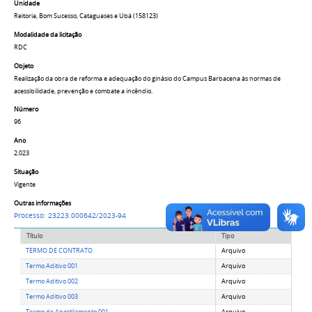
Unidade
Reitoria, Bom Sucesso, Cataguases e Ubá (158123)
Modalidade da licitação
RDC
Objeto
Realização da obra de reforma e adequação do ginásio do Campus Barbacena às normas de
acessibilidade, prevenção e combate a incêndio.
Número
96
Ano
2.023
Situação
Vigente
Outras informações
Processo: 23223.000642/2023-94
Título
Tipo
TERMO DE CONTRATO
Arquivo
Termo Aditivo 001
Arquivo
Termo Aditivo 002
Arquivo
Termo Aditivo 003
Arquivo