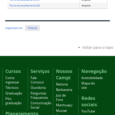
Termo de Apostilamento 001
Arquivo
Termo de Apostilamento 002
Arquivo
registrado em:
Reitoria
Voltar para o topo
Cursos
Serviços
Nossos
Navegação
Campi
Como
Fale
Acessibilidade
ingressar
Conosco
Mapa do
Reitoria
Técnicos
Ouvidoria
site
Barbacena
Graduação
Perguntas
Juiz de
Redes
Frequentes
Pós-
Fora
graduação
Comunicação
sociais
Manhuaçu
Social
Muriaé
YouTube
Planejamento