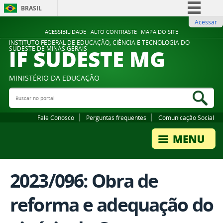
BRASIL
Acessar
Simplifique!
ACESSIBILIDADE
ALTO CONTRASTE
MAPA DO SITE
Comunica BR
INSTITUTO FEDERAL DE EDUCAÇÃO, CIÊNCIA E TECNOLOGIA DO
IF SUDESTE MG
SUDESTE DE MINAS GERAIS
Participe
Acesso à informação
MINISTÉRIO DA EDUCAÇÃO
Legislação
Buscar no portal
Bus
Canais
Fale Conosco
Perguntas frequentes
Comunicação Social
2023/096: Obra de
reforma e adequação do