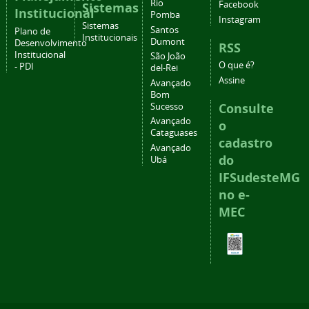
Rio
Facebook
Sistemas
Institucional
Pomba
Instagram
Sistemas
Santos
Plano de
Institucionais
Dumont
Desenvolvimento
RSS
Institucional
São João
O que é?
- PDI
del-Rei
Assine
Avançado
Bom
Consulte
Sucesso
Avançado
o
Cataguases
cadastro
Avançado
do
Ubá
IFSudesteMG
no e-
MEC