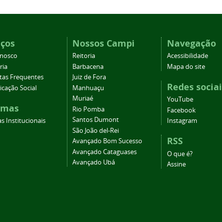
iços
Nossos Campi
Navegação
onosco
Reitoria
Acessibilidade
ria
Barbacena
Mapa do site
tas Frequentes
Juiz de Fora
Redes sociai
cação Social
Manhuaçu
Muriaé
YouTube
emas
Rio Pomba
Facebook
Santos Dumont
s Institucionais
Instagram
São João del-Rei
RSS
Avançado Bom Sucesso
Avançado Cataguases
O que é?
Avançado Ubá
Assine