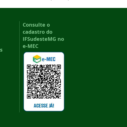
Consulte o
cadastro do
IFSudesteMG no
e-MEC
s