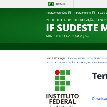
BRASIL
Ir para o conteúdo
1
Ir para o menu
2
Ir para
INSTITUTO FEDERAL DE EDUCAÇÃO, CIÊNCIA
IF SUDESTE 
MINISTÉRIO DA EDUCAÇÃO
VOCÊ ESTÁ AQUI:
PÁGINA INICIAL
>
CONTRATOS
>
R
2019/23: CONTRATAÇÃO DE SERVIÇOS CONTINUAD
Ter
Download