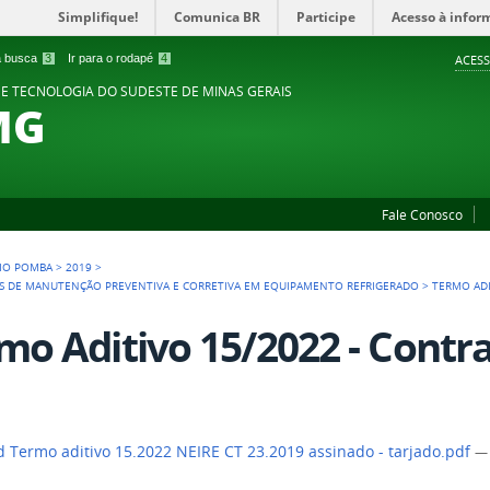
Simplifique!
Comunica BR
Participe
Acesso à infor
 a busca
3
Ir para o rodapé
4
ACESS
 E TECNOLOGIA DO SUDESTE DE MINAS GERAIS
MG
Fale Conosco
IO POMBA
>
2019
>
OS DE MANUTENÇÃO PREVENTIVA E CORRETIVA EM EQUIPAMENTO REFRIGERADO
>
TERMO ADI
mo Aditivo 15/2022 - Contr
 Termo aditivo 15.2022 NEIRE CT 23.2019 assinado - tarjado.pdf
— 