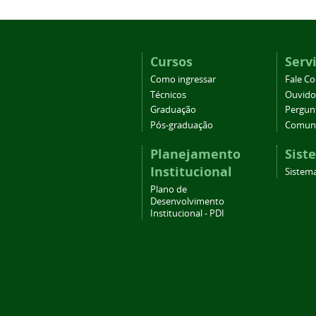
Cursos
Serv
Como ingressar
Fale C
Técnicos
Ouvido
Graduação
Pergun
Pós-graduação
Comuni
Planejamento
Sist
Institucional
Sistema
Plano de
Desenvolvimento
Institucional - PDI