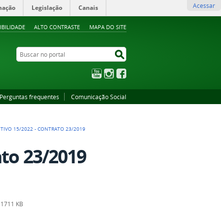
Acessar
mação
Legislação
Canais
IBILIDADE
ALTO CONTRASTE
MAPA DO SITE
Buscar no portal
Buscar no portal
YouTube
Instagram
Facebook
Perguntas frequentes
Comunicação Social
TIVO 15/2022 - CONTRATO 23/2019
ato 23/2019
1711 KB