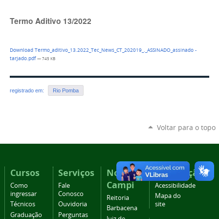
Termo Aditivo 13/2022
Download Termo_aditivo_13.2022_Tec_News_CT_202019_._ASSINADO_assinado -
tarjado.pdf
— 745 KB
registrado em:
Rio Pomba
Voltar para o topo
Cursos
Serviços
Nossos
Navegação
Campi
Como
Fale
Acessibilidade
ingressar
Conosco
Mapa do
Reitoria
Técnicos
Ouvidoria
site
Barbacena
Graduação
Perguntas
Juiz de