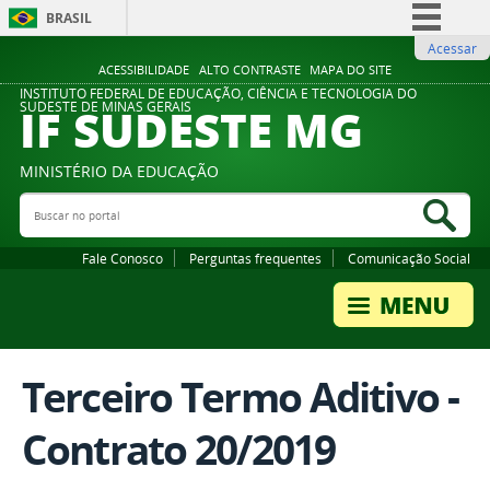
BRASIL
Acessar
Simplifique!
ACESSIBILIDADE
ALTO CONTRASTE
MAPA DO SITE
Comunica BR
INSTITUTO FEDERAL DE EDUCAÇÃO, CIÊNCIA E TECNOLOGIA DO
IF SUDESTE MG
SUDESTE DE MINAS GERAIS
Participe
Acesso à informação
MINISTÉRIO DA EDUCAÇÃO
Legislação
Buscar no portal
Bus
Canais
Fale Conosco
Perguntas frequentes
Comunicação Social
Terceiro Termo Aditivo -
Contrato 20/2019