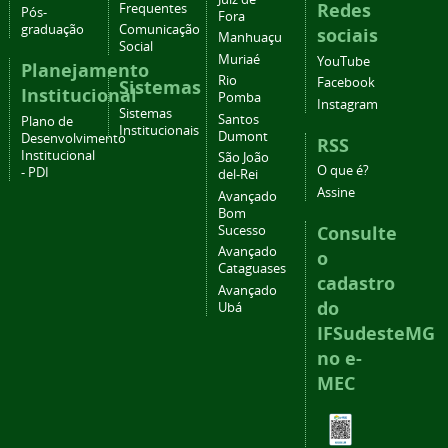
Redes
Frequentes
Pós-
Fora
graduação
Comunicação
sociais
Manhuaçu
Social
Muriaé
YouTube
Planejamento
Rio
Facebook
Sistemas
Institucional
Pomba
Instagram
Sistemas
Santos
Plano de
Institucionais
Dumont
Desenvolvimento
RSS
Institucional
São João
O que é?
- PDI
del-Rei
Assine
Avançado
Bom
Consulte
Sucesso
Avançado
o
Cataguases
cadastro
Avançado
do
Ubá
IFSudesteMG
no e-
MEC