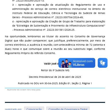
nº. 23223.003295/2025-13;
3 - Apreciação e aprovação da atualização do Regulamento de uso e
administração do serviço de correio eletrônico institucional no âmbito do
Instituto Federal de Educação, Ciência e Tecnologia do Sudeste de Minas
Gerais - Processo Administrativo nº. 23223.000704/2024-49;
4 - Apreciação e aprovação da Criação de Grupo de Trabalho para elaboração
da "Estratégia de Sustentação e Provimento da Infraestrutura Computacional"
- Processo Administrativo nº. 23223.001581/2026-25.
Na oportunidade, lembramos ao titular do assento no Conselho de Governança
Digital que não puder comparecer, que justifique, preferencialmente, por meio de
correio eletrônico, a ausência à reunião, com antecedência mínima de 72 (setenta e
duas) horas e que comunique sobre a reunião ao seu substituto legal, conforme
Regulamento Próprio do referido Conselho.
Valdir José da Silva
Reitor do IF Sudeste MG
Decreto Presidencial de 29 de abril de 2025
Publicado no DOU em 30-04-2025, Edição 81, Seção 2, Página 1
Atualmente não existem itens nessa pasta.
registrado em:
Convocação
Conselho de Governança Digital