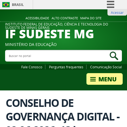
BRASIL
Acessar
Simplifique!
ACESSIBILIDADE
ALTO CONTRASTE
MAPA DO SITE
Comunica BR
INSTITUTO FEDERAL DE EDUCAÇÃO, CIÊNCIA E TECNOLOGIA DO
IF SUDESTE MG
SUDESTE DE MINAS GERAIS
Participe
Acesso à informação
MINISTÉRIO DA EDUCAÇÃO
Legislação
Buscar no portal
Bus
Canais
Fale Conosco
Perguntas frequentes
Comunicação Social
CONSELHO DE
GOVERNANÇA DIGITAL -