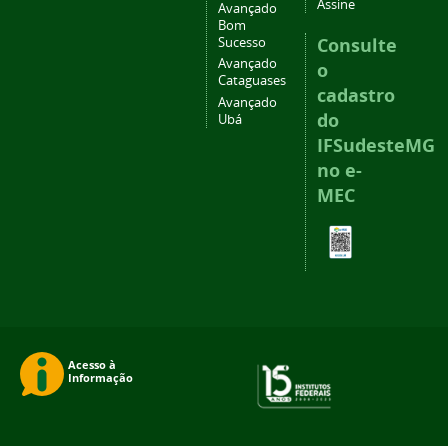
Assine
Avançado
Bom
Consulte
Sucesso
Avançado
o
Cataguases
cadastro
Avançado
do
Ubá
IFSudesteMG
no e-
MEC