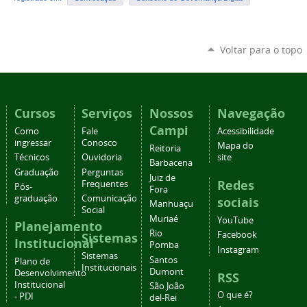
Voltar para o topo
Cursos
Serviços
Nossos
Navegação
Campi
Como
Fale
Acessibilidade
ingressar
Conosco
Mapa do
Reitoria
Técnicos
Ouvidoria
site
Barbacena
Graduação
Perguntas
Juiz de
Redes
Frequentes
Pós-
Fora
graduação
Comunicação
sociais
Manhuaçu
Social
Muriaé
YouTube
Planejamento
Rio
Facebook
Sistemas
Institucional
Pomba
Instagram
Sistemas
Santos
Plano de
Institucionais
Dumont
Desenvolvimento
RSS
Institucional
São João
O que é?
- PDI
del-Rei